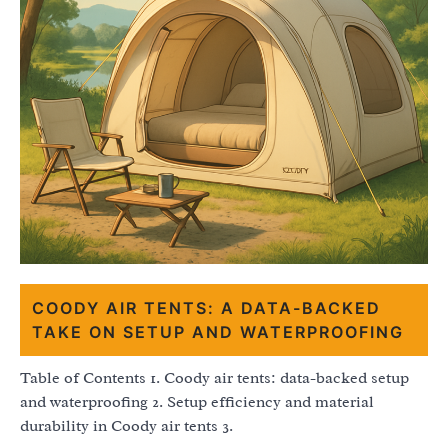
COODY AIR TENTS: A DATA-BACKED
TAKE ON SETUP AND WATERPROOFING
Table of Contents 1. Coody air tents: data-backed setup
and waterproofing 2. Setup efficiency and material
durability in Coody air tents 3.