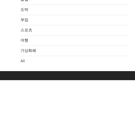
도박
부업
스포츠
여행
가상화폐
AI