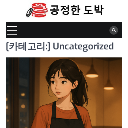
Skip
to
content
[카테고리:]
Uncategorized