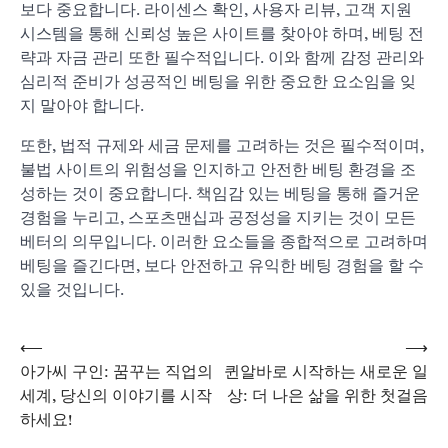
보다 중요합니다. 라이센스 확인, 사용자 리뷰, 고객 지원
시스템을 통해 신뢰성 높은 사이트를 찾아야 하며, 베팅 전
략과 자금 관리 또한 필수적입니다. 이와 함께 감정 관리와
심리적 준비가 성공적인 베팅을 위한 중요한 요소임을 잊
지 말아야 합니다.
또한, 법적 규제와 세금 문제를 고려하는 것은 필수적이며,
불법 사이트의 위험성을 인지하고 안전한 베팅 환경을 조
성하는 것이 중요합니다. 책임감 있는 베팅을 통해 즐거운
경험을 누리고, 스포츠맨십과 공정성을 지키는 것이 모든
베터의 의무입니다. 이러한 요소들을 종합적으로 고려하며
베팅을 즐긴다면, 보다 안전하고 유익한 베팅 경험을 할 수
있을 것입니다.
⟵
⟶
글
아가씨 구인: 꿈꾸는 직업의
퀸알바로 시작하는 새로운 일
세계, 당신의 이야기를 시작
상: 더 나은 삶을 위한 첫걸음
하세요!
탐