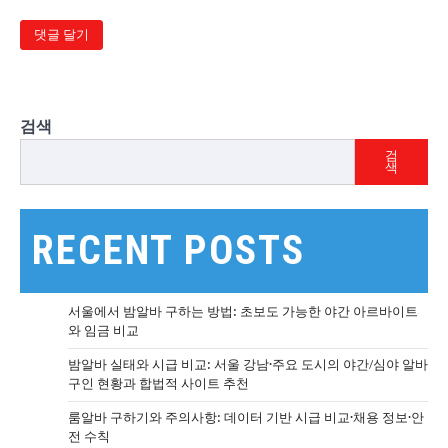
검색
검
색
RECENT POSTS
서울에서 밤알바 구하는 방법: 초보도 가능한 야간 아르바이트
와 임금 비교
밤알바 실태와 시급 비교: 서울 강남·주요 도시의 야간/심야 알바
구인 현황과 합법적 사이트 추천
룸알바 구하기와 주의사항: 데이터 기반 시급 비교·채용 정보·안
전 수칙