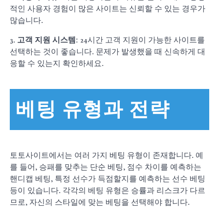
적인 사용자 경험이 많은 사이트는 신뢰할 수 있는 경우가
많습니다.
3.
고객 지원 시스템
: 24시간 고객 지원이 가능한 사이트를
선택하는 것이 좋습니다. 문제가 발생했을 때 신속하게 대
응할 수 있는지 확인하세요.
베팅 유형과 전략
토토사이트에서는 여러 가지 베팅 유형이 존재합니다. 예
를 들어, 승패를 맞추는 단순 베팅, 점수 차이를 예측하는
핸디캡 베팅, 특정 선수가 득점할지를 예측하는 선수 베팅
등이 있습니다. 각각의 베팅 유형은 승률과 리스크가 다르
므로, 자신의 스타일에 맞는 베팅을 선택해야 합니다.