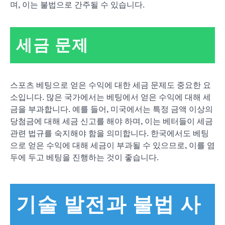
며, 이는 불법으로 간주될 수 있습니다.
세금 문제
스포츠 베팅으로 얻은 수익에 대한 세금 문제도 중요한 요
소입니다. 많은 국가에서는 베팅에서 얻은 수익에 대해 세
금을 부과합니다. 예를 들어, 미국에서는 특정 금액 이상의
당첨금에 대해 세금 신고를 해야 하며, 이는 베터들이 세금
관련 법규를 숙지해야 함을 의미합니다. 한국에서도 베팅
으로 얻은 수익에 대해 세금이 부과될 수 있으므로, 이를 염
두에 두고 베팅을 진행하는 것이 좋습니다.
기술 발전과 불법 사