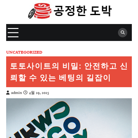
Skip
to
content
UNCATEGORIZED
토토사이트의 비밀: 안전하고 신
뢰할 수 있는 베팅의 길잡이
admin
4월 29, 2025