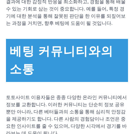
결과에 대한 감정적 반응을 최소화하고, 경험을 통해 배울
수 있는 기회로 삼는 것이 중요합니다. 예를 들어, 특정 경
기에 대한 분석을 통해 잘못된 판단을 한 이유를 되짚어보
는 과정을 거치면, 향후 베팅에 도움이 될 것입니다.
베팅 커뮤니티와의
소통
토토사이트 이용자들은 종종 다양한 온라인 커뮤니티에서
정보를 교환합니다. 이러한 커뮤니티는 단순히 정보 공유
뿐만 아니라, 다른 베터들과의 소통을 통해 심리적 안정감
을 제공하기도 합니다. 다른 사람의 경험담이나 조언은 중
요한 인사이트를 줄 수 있으며, 다양한 시각에서 경기를 바
라보는 데 도움이 됩니다.