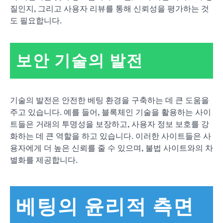
질인지, 그리고 사용자 리뷰를 통해 신뢰성을 평가하는 것
도 필요합니다.
보안 기술의 발전
기술의 발전은 안전한 베팅 환경을 구축하는 데 큰 도움을
주고 있습니다. 예를 들어, 블록체인 기술을 활용하는 사이
트들은 거래의 투명성을 보장하고, 사용자 정보 보호를 강
화하는 데 큰 역할을 하고 있습니다. 이러한 사이트들은 사
용자에게 더 높은 신뢰를 줄 수 있으며, 불법 사이트와의 차
별화를 제공합니다.
베팅의 윤리적 측면