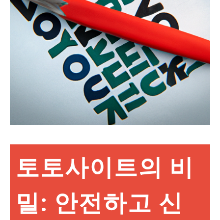
토토사이트의 비
밀: 안전하고 신