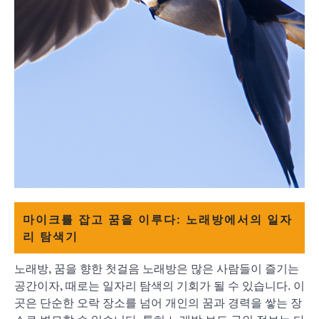
마이크를 잡고 꿈을 이루다: 노래방에서의 일자
리 탐색기
노래방, 꿈을 향한 첫걸음 노래방은 많은 사람들이 즐기는
공간이자, 때로는 일자리 탐색의 기회가 될 수 있습니다. 이
곳은 단순한 오락 장소를 넘어 개인의 꿈과 경력을 쌓는 장