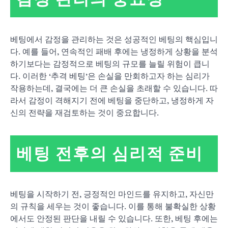
베팅에서 감정을 관리하는 것은 성공적인 베팅의 핵심입니
다. 예를 들어, 연속적인 패배 후에는 냉정하게 상황을 분석
하기보다는 감정적으로 베팅의 규모를 늘릴 위험이 큽니
다. 이러한 ‘추격 베팅’은 손실을 만회하고자 하는 심리가
작용하는데, 결국에는 더 큰 손실을 초래할 수 있습니다. 따
라서 감정이 격해지기 전에 베팅을 중단하고, 냉정하게 자
신의 전략을 재검토하는 것이 중요합니다.
베팅 전후의 심리적 준비
베팅을 시작하기 전, 긍정적인 마인드를 유지하고, 자신만
의 규칙을 세우는 것이 좋습니다. 이를 통해 불확실한 상황
에서도 안정된 판단을 내릴 수 있습니다. 또한, 베팅 후에는