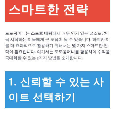
스마트한 전략
토토꽁머니는 스포츠 베팅에서 매우 인기 있는 요소로, 처
음 시작하는 이들에게 큰 도움이 될 수 있습니다. 하지만 이
를 더 효과적으로 활용하기 위해서는 몇 가지 스마트한 전
략이 필요합니다. 여기서는 토토꽁머니를 활용하여 수익을
극대화할 수 있는 5가지 방법을 소개합니다.
1. 신뢰할 수 있는 사
이트 선택하기