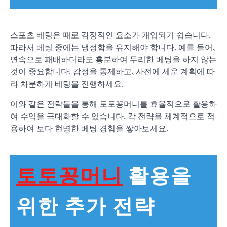
스포츠 베팅은 때로 감정적인 요소가 개입되기 쉽습니다.
따라서 베팅 중에는 냉정함을 유지해야 합니다. 예를 들어,
연속으로 패배하더라도 흥분하여 무리한 베팅을 하지 않는
것이 중요합니다. 감정을 통제하고, 사전에 세운 계획에 따
라 차분하게 베팅을 진행하세요.
이와 같은 전략들을 통해 토토꽁머니를 효율적으로 활용하
여 수익을 극대화할 수 있습니다. 각 전략을 체계적으로 적
용하여 보다 현명한 베팅 경험을 쌓아보세요.
토토꽁머니
활용을
위한 추가 전략