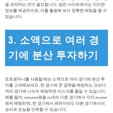
을 파악하는 것이 필요합니다. 많은 사이트에서는 이러한
정보를 제공하므로, 이를 활용해 보다 정확한 베팅을 할 수
있습니다.
3. 소액으로 여러 경
기에 분산 투자하기
토토꽁머니를 사용할 때는 소액으로 여러 경기에 분산 투
자를 고려해보세요. 한 경기에 큰 금액을 베팅하는 것보다
여러 경기에 나누어 베팅하면 리스크를 줄일 수 있습니다.
예를 들어, 100,000원을 10개의 다른 경기에서 각각 10,000
원씩 베팅하면, 한 경기에서 패하더라도 다른 경기에서의
승리로 손실을 만회할 수 있습니다.