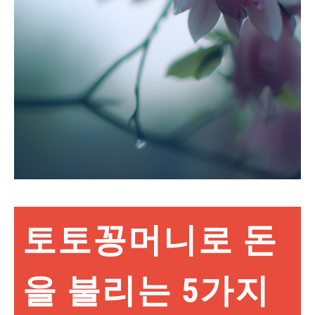
토토꽁머니로 돈
을 불리는 5가지