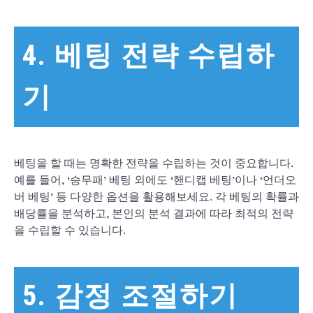
4. 베팅 전략 수립하
기
베팅을 할 때는 명확한 전략을 수립하는 것이 중요합니다.
예를 들어, ‘승무패’ 베팅 외에도 ‘핸디캡 베팅’이나 ‘언더오
버 베팅’ 등 다양한 옵션을 활용해보세요. 각 베팅의 확률과
배당률을 분석하고, 본인의 분석 결과에 따라 최적의 전략
을 수립할 수 있습니다.
5. 감정 조절하기