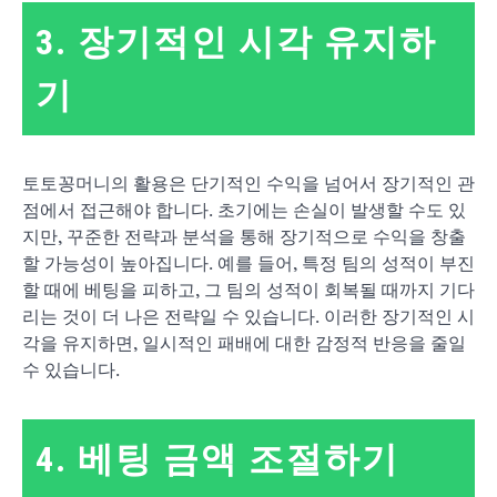
3. 장기적인 시각 유지하
기
토토꽁머니의 활용은 단기적인 수익을 넘어서 장기적인 관
점에서 접근해야 합니다. 초기에는 손실이 발생할 수도 있
지만, 꾸준한 전략과 분석을 통해 장기적으로 수익을 창출
할 가능성이 높아집니다. 예를 들어, 특정 팀의 성적이 부진
할 때에 베팅을 피하고, 그 팀의 성적이 회복될 때까지 기다
리는 것이 더 나은 전략일 수 있습니다. 이러한 장기적인 시
각을 유지하면, 일시적인 패배에 대한 감정적 반응을 줄일
수 있습니다.
4. 베팅 금액 조절하기