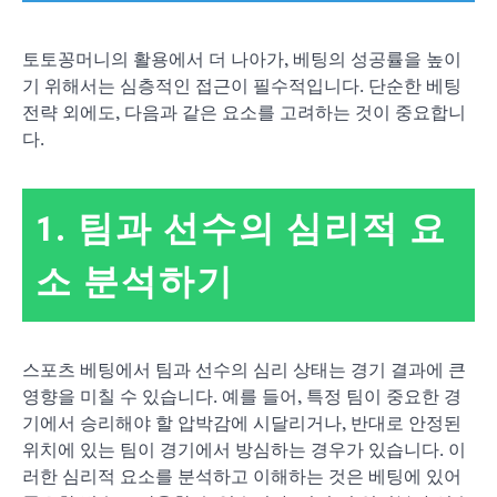
토토꽁머니의 활용에서 더 나아가, 베팅의 성공률을 높이
기 위해서는 심층적인 접근이 필수적입니다. 단순한 베팅
전략 외에도, 다음과 같은 요소를 고려하는 것이 중요합니
다.
1. 팀과 선수의 심리적 요
소 분석하기
스포츠 베팅에서 팀과 선수의 심리 상태는 경기 결과에 큰
영향을 미칠 수 있습니다. 예를 들어, 특정 팀이 중요한 경
기에서 승리해야 할 압박감에 시달리거나, 반대로 안정된
위치에 있는 팀이 경기에서 방심하는 경우가 있습니다. 이
러한 심리적 요소를 분석하고 이해하는 것은 베팅에 있어