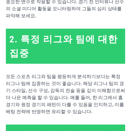
중요한 변수로 작용할 수 있습니다. 경기 전 인터뷰나 선수
의 소셜 미디어 활동을 모니터링하여 그들의 심리 상태를
파악해 보세요.
2. 특정 리그와 팀에 대한
집중
모든 스포츠 리그와 팀을 평등하게 분석하기보다는 특정
리그나 팀에 집중하는 것이 좋습니다. 해당 리그나 팀의 경
기 스타일, 선수 구성, 감독의 전술 등을 깊이 이해함으로써
더 나은 예측을 할 수 있습니다. 예를 들어, 한 리그에서 홈
경기와 원정 경기의 패턴이 다를 수 있음을 인지하고, 이를
베팅 전략에 반영하면 유리할 수 있습니다.