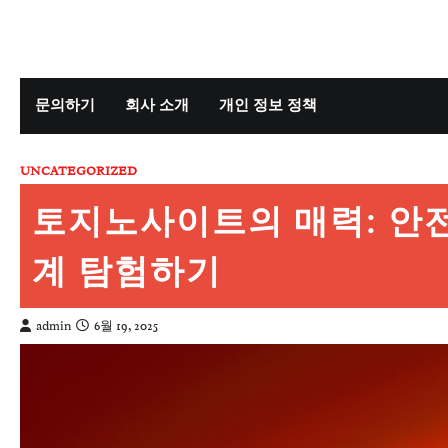
Skip
to
content
문의하기
회사 소개
개인 정보 정책
UNCATEGORIZED
토지노사이트의 매력: 안
계 탐험하기
admin
6월 19, 2025