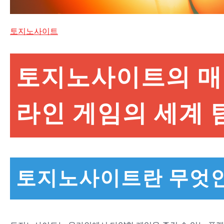
토지노사이트
토지노사이트의 매
라인 게임의 세계
토지노사이트란 무엇