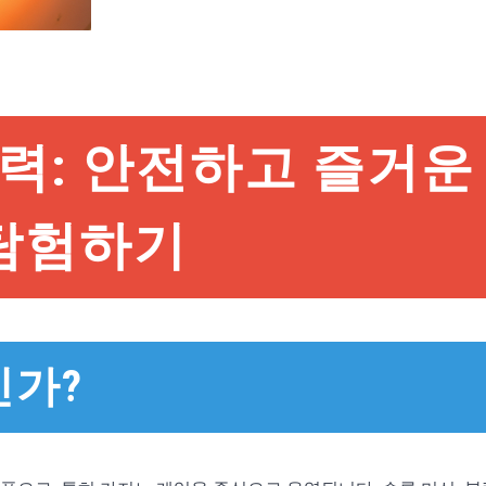
력: 안전하고 즐거운
 탐험하기
인가?