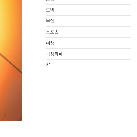
도박
부업
스포츠
여행
가상화폐
AI