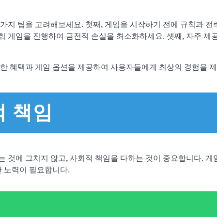
가지 팁을 고려해보세요. 첫째, 게임을 시작하기 전에 규칙과 전
맞춰 게임을 진행하여 금전적 손실을 최소화하세요. 셋째, 자주 제
한 혜택과 게임 옵션을 제공하여 사용자들에게 최상의 경험을 
 책임
 것에 그치지 않고, 사회적 책임을 다하는 것이 중요합니다. 게
한 노력이 필요합니다.