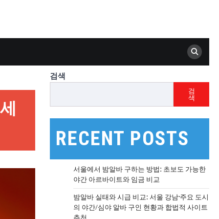
검색
검
색
 세
RECENT POSTS
서울에서 밤알바 구하는 방법: 초보도 가능한
야간 아르바이트와 임금 비교
밤알바 실태와 시급 비교: 서울 강남·주요 도시
의 야간/심야 알바 구인 현황과 합법적 사이트
추천