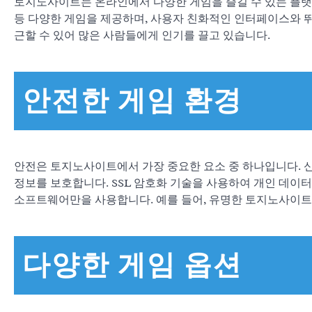
토지노사이트는 온라인에서 다양한 게임을 즐길 수 있는 플랫폼
등 다양한 게임을 제공하며, 사용자 친화적인 인터페이스와 
근할 수 있어 많은 사람들에게 인기를 끌고 있습니다.
안전한 게임 환경
안전은 토지노사이트에서 가장 중요한 요소 중 하나입니다. 
정보를 보호합니다. SSL 암호화 기술을 사용하여 개인 데이
소프트웨어만을 사용합니다. 예를 들어, 유명한 토지노사이트는
다양한 게임 옵션