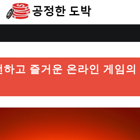
전하고 즐거운 온라인 게임의