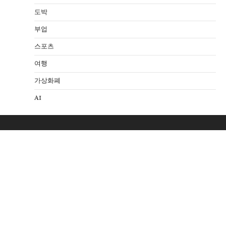
도박
부업
스포츠
여행
가상화폐
AI