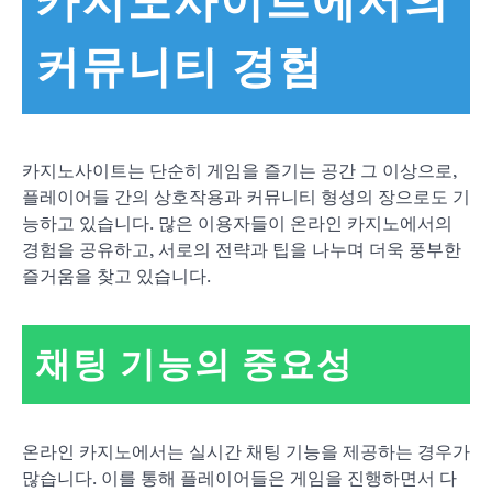
카지노사이트에서의
커뮤니티 경험
카지노사이트는 단순히 게임을 즐기는 공간 그 이상으로,
플레이어들 간의 상호작용과 커뮤니티 형성의 장으로도 기
능하고 있습니다. 많은 이용자들이 온라인 카지노에서의
경험을 공유하고, 서로의 전략과 팁을 나누며 더욱 풍부한
즐거움을 찾고 있습니다.
채팅 기능의 중요성
온라인 카지노에서는 실시간 채팅 기능을 제공하는 경우가
많습니다. 이를 통해 플레이어들은 게임을 진행하면서 다