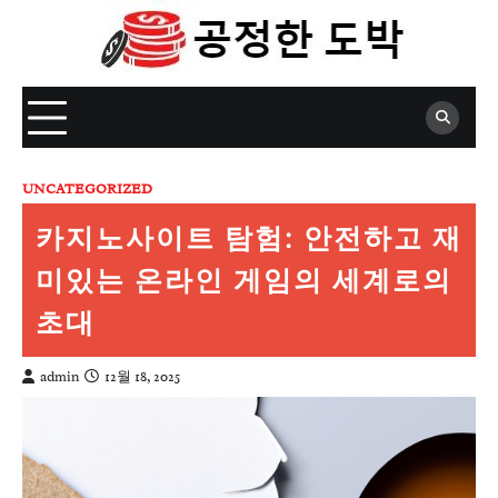
Skip
to
content
UNCATEGORIZED
카지노사이트 탐험: 안전하고 재
미있는 온라인 게임의 세계로의
초대
admin
12월 18, 2025