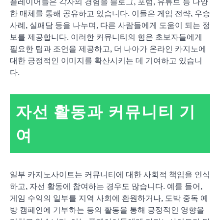
플레이어들은 각자의 경험을 블로그, 포럼, 유튜브 등 다양
한 매체를 통해 공유하고 있습니다. 이들은 게임 전략, 우승
사례, 실패담 등을 나누며, 다른 사람들에게 도움이 되는 정
보를 제공합니다. 이러한 커뮤니티의 힘은 초보자들에게
필요한 팁과 조언을 제공하고, 더 나아가 온라인 카지노에
대한 긍정적인 이미지를 확산시키는 데 기여하고 있습니
다.
자선 활동과 커뮤니티 기
여
일부 카지노사이트는 커뮤니티에 대한 사회적 책임을 인식
하고, 자선 활동에 참여하는 경우도 많습니다. 예를 들어,
게임 수익의 일부를 지역 사회에 환원하거나, 도박 중독 예
방 캠페인에 기부하는 등의 활동을 통해 긍정적인 영향을