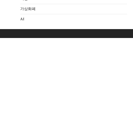
가상화폐
AI