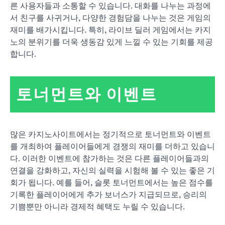
른 사용자들과 소통할 수 있습니다. 대화를 나누는 과정에
서 친구를 사귀거나, 다양한 경험담을 나누는 것은 게임의
재미를 배가시킵니다. 특히, 라이브 딜러 게임에서는 카지
노의 분위기를 더욱 생동감 있게 느낄 수 있는 기회를 제공
합니다.
토너먼트와 이벤트
많은 카지노사이트에서는 정기적으로 토너먼트와 이벤트
를 개최하여 플레이어들에게 경쟁의 재미를 더하고 있습니
다. 이러한 이벤트에 참가하는 것은 다른 플레이어들과의
연결을 강화하고, 자신의 실력을 시험해 볼 수 있는 좋은 기
회가 됩니다. 예를 들어, 슬롯 토너먼트에서는 높은 점수를
기록한 플레이어에게 추가 보너스가 지급되므로, 승리의
기쁨뿐만 아니라 경제적 혜택도 누릴 수 있습니다.