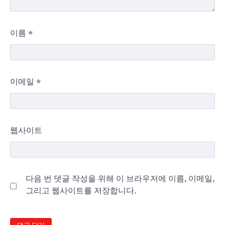
이름
*
이메일
*
웹사이트
다음 번 댓글 작성을 위해 이 브라우저에 이름, 이메일,
그리고 웹사이트를 저장합니다.