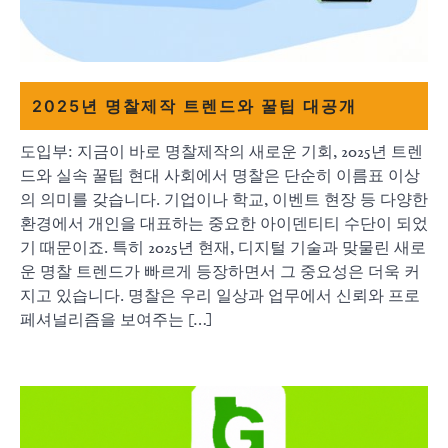
2025년 명찰제작 트렌드와 꿀팁 대공개
도입부: 지금이 바로 명찰제작의 새로운 기회, 2025년 트렌
드와 실속 꿀팁 현대 사회에서 명찰은 단순히 이름표 이상
의 의미를 갖습니다. 기업이나 학교, 이벤트 현장 등 다양한
환경에서 개인을 대표하는 중요한 아이덴티티 수단이 되었
기 때문이죠. 특히 2025년 현재, 디지털 기술과 맞물린 새로
운 명찰 트렌드가 빠르게 등장하면서 그 중요성은 더욱 커
지고 있습니다. 명찰은 우리 일상과 업무에서 신뢰와 프로
페셔널리즘을 보여주는 […]