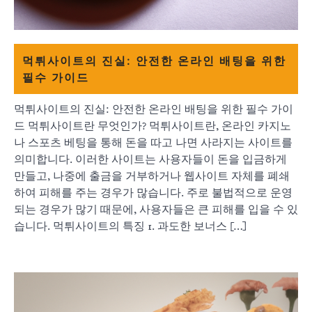
먹튀사이트의 진실: 안전한 온라인 배팅을 위한
필수 가이드
먹튀사이트의 진실: 안전한 온라인 배팅을 위한 필수 가이
드 먹튀사이트란 무엇인가? 먹튀사이트란, 온라인 카지노
나 스포츠 베팅을 통해 돈을 따고 나면 사라지는 사이트를
의미합니다. 이러한 사이트는 사용자들이 돈을 입금하게
만들고, 나중에 출금을 거부하거나 웹사이트 자체를 폐쇄
하여 피해를 주는 경우가 많습니다. 주로 불법적으로 운영
되는 경우가 많기 때문에, 사용자들은 큰 피해를 입을 수 있
습니다. 먹튀사이트의 특징 1. 과도한 보너스 […]