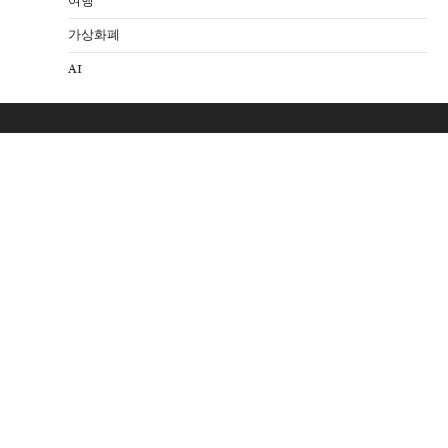
여행
가상화폐
AI