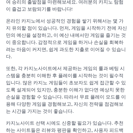
여 승리의 출발점을 마련해보세요. 여러분의 카지노 탐험
이 즐겁고 보람되기를 바랍니다!
온라인 카지노에서 성공적인 경험을 쌓기 위해서는 몇 가
지 유의할 점이 있습니다. 먼저, 게임을 시작하기 전에 자신
만의 예산을 설정하고, 이 예산 내에서만 게임을 즐기는 것
이 중요합니다. 감정적으로 게임을 하거나 손실을 회복하
려는 마음이 커지면, 쉽게 과도한 지출로 이어질 수 있습니
다.
또한, 각 카지노사이트에서 제공하는 게임의 룰과 베팅 시
스템을 충분히 이해한 후 플레이를 시작하는 것이 필수적
입니다. 많은 카지노 게임들이 초보자도 쉽게 접근할 수 있
도록 설계되어 있지만, 충분한 이해가 없다면 예상치 못한
손실을 경험할 수 있습니다. 따라서 무료 플레이 모드를 이
용해 다양한 게임을 경험해보고, 자신의 전략을 점검해보
는 시간을 가지는 것이 좋습니다.
카지노사이트 선택 시에도 신중할 필요가 있습니다. 추천
하는 사이트들은 리뷰와 평판을 확인하고, 사용자 피드백