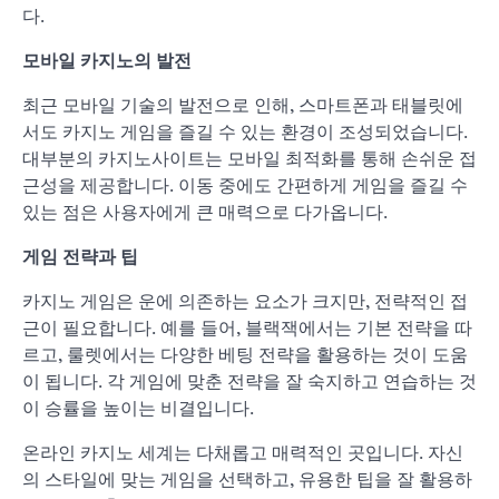
다.
모바일 카지노의 발전
최근 모바일 기술의 발전으로 인해, 스마트폰과 태블릿에
서도 카지노 게임을 즐길 수 있는 환경이 조성되었습니다.
대부분의 카지노사이트는 모바일 최적화를 통해 손쉬운 접
근성을 제공합니다. 이동 중에도 간편하게 게임을 즐길 수
있는 점은 사용자에게 큰 매력으로 다가옵니다.
게임 전략과 팁
카지노 게임은 운에 의존하는 요소가 크지만, 전략적인 접
근이 필요합니다. 예를 들어, 블랙잭에서는 기본 전략을 따
르고, 룰렛에서는 다양한 베팅 전략을 활용하는 것이 도움
이 됩니다. 각 게임에 맞춘 전략을 잘 숙지하고 연습하는 것
이 승률을 높이는 비결입니다.
온라인 카지노 세계는 다채롭고 매력적인 곳입니다. 자신
의 스타일에 맞는 게임을 선택하고, 유용한 팁을 잘 활용하