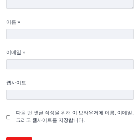
이름
*
이메일
*
웹사이트
다음 번 댓글 작성을 위해 이 브라우저에 이름, 이메일,
그리고 웹사이트를 저장합니다.