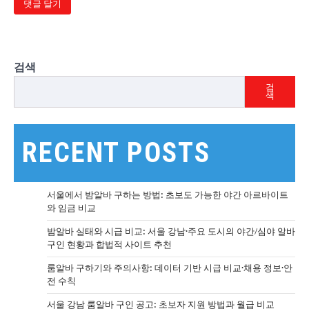
검색
검
색
RECENT POSTS
서울에서 밤알바 구하는 방법: 초보도 가능한 야간 아르바이트
와 임금 비교
밤알바 실태와 시급 비교: 서울 강남·주요 도시의 야간/심야 알바
구인 현황과 합법적 사이트 추천
룸알바 구하기와 주의사항: 데이터 기반 시급 비교·채용 정보·안
전 수칙
서울 강남 룸알바 구인 공고: 초보자 지원 방법과 월급 비교