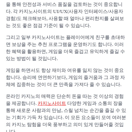
을 통해 안전성과 서비스 품질을 검토하는 것이 중요합니
다. 각 카지노사이트의 UI/UX(사용자 인터페이스/사용자
경험)도 체크해보아, 사용할 때 얼마나 편리한지를 살펴보
는 것도 좋은 점검 기준이 될 수 있습니다.
그리고 일부 카지노사이트는 플레이어에게 친구를 초대하
면 보상을 주는 추천 프로그램을 운영하기도 합니다. 이러
한 혜택을 활용하면, 게임을 더욱 즐겁고 유익하게 즐길 수
있는 방법이 될 것입니다.
게임을 하면서도 항상 재미와 여유를 잃지 않는 것이 중요
합니다. 승리에 연연하기보다, 게임의 즐거움과 그 과정 자
체에 집중하는 것이 더 큰 만족을 가져다 줄 수 있습니다.
온라인 카지노의 매력은 단순히 돈을 따는 것 이상의 경험
을 제공합니다.
카지노사이트
다양한 게임과 소통의 장을
통해 새로운 사람과의 만남, 스릴 넘치는 순간을 즐길 수 있
는 기회가 가득 차 있습니다. 이 모든 요소들이 모여 여러분
의 카지노 탐험을 더욱 풍부하고 의미 있게 만들어줄 것입
니다.