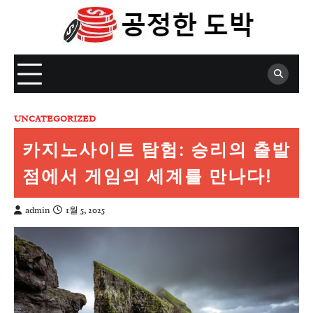
Skip
to
content
UNCATEGORIZED
카지노사이트 탐험: 승리의 출발
점에서 게임의 세계를 만나다!
admin
1월 5, 2025