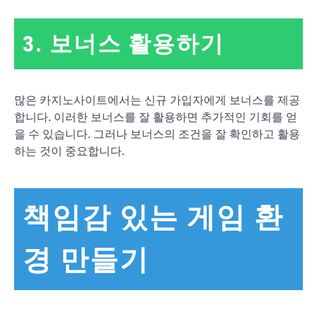
3. 보너스 활용하기
많은 카지노사이트에서는 신규 가입자에게 보너스를 제공
합니다. 이러한 보너스를 잘 활용하면 추가적인 기회를 얻
을 수 있습니다. 그러나 보너스의 조건을 잘 확인하고 활용
하는 것이 중요합니다.
책임감 있는 게임 환
경 만들기