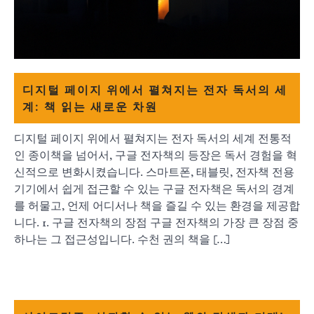
디지털 페이지 위에서 펼쳐지는 전자 독서의 세
계: 책 읽는 새로운 차원
디지털 페이지 위에서 펼쳐지는 전자 독서의 세계 전통적
인 종이책을 넘어서, 구글 전자책의 등장은 독서 경험을 혁
신적으로 변화시켰습니다. 스마트폰, 태블릿, 전자책 전용
기기에서 쉽게 접근할 수 있는 구글 전자책은 독서의 경계
를 허물고, 언제 어디서나 책을 즐길 수 있는 환경을 제공합
니다. 1. 구글 전자책의 장점 구글 전자책의 가장 큰 장점 중
하나는 그 접근성입니다. 수천 권의 책을 […]