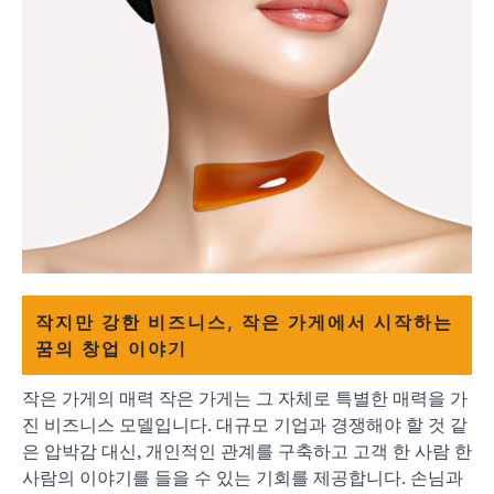
작지만 강한 비즈니스, 작은 가게에서 시작하는
꿈의 창업 이야기
작은 가게의 매력 작은 가게는 그 자체로 특별한 매력을 가
진 비즈니스 모델입니다. 대규모 기업과 경쟁해야 할 것 같
은 압박감 대신, 개인적인 관계를 구축하고 고객 한 사람 한
사람의 이야기를 들을 수 있는 기회를 제공합니다. 손님과