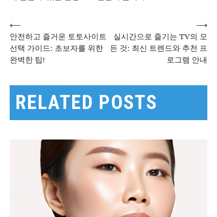
⟵
⟶
글
안전하고 즐거운 토토사이트
실시간으로 즐기는 TV의 모
선택 가이드: 초보자를 위한
든 것: 최신 트렌드와 추천 프
완벽한 팁!
로그램 안내
탐
색
RELATED POSTS