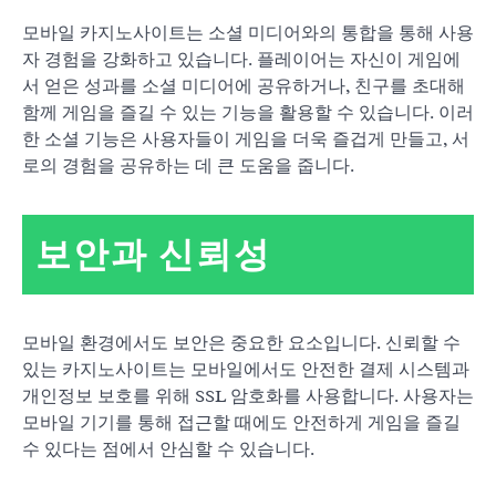
모바일 카지노사이트는 소셜 미디어와의 통합을 통해 사용
자 경험을 강화하고 있습니다. 플레이어는 자신이 게임에
서 얻은 성과를 소셜 미디어에 공유하거나, 친구를 초대해
함께 게임을 즐길 수 있는 기능을 활용할 수 있습니다. 이러
한 소셜 기능은 사용자들이 게임을 더욱 즐겁게 만들고, 서
로의 경험을 공유하는 데 큰 도움을 줍니다.
보안과 신뢰성
모바일 환경에서도 보안은 중요한 요소입니다. 신뢰할 수
있는 카지노사이트는 모바일에서도 안전한 결제 시스템과
개인정보 보호를 위해 SSL 암호화를 사용합니다. 사용자는
모바일 기기를 통해 접근할 때에도 안전하게 게임을 즐길
수 있다는 점에서 안심할 수 있습니다.