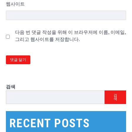
웹사이트
다음 번 댓글 작성을 위해 이 브라우저에 이름, 이메일,
그리고 웹사이트를 저장합니다.
검색
검
색
RECENT POSTS