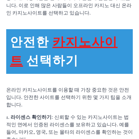
니다. 이로 인해 많은 사람들이 오프라인 카지노 대신 온라
인 카지노사이트를 선택하고 있습니다.
안전한
카지노사이
트
선택하기
온라인 카지노사이트를 이용할 때 가장 중요한 것은 안전
입니다. 안전한 사이트를 선택하기 위한 몇 가지 팁을 소개
합니다.
1.
라이센스 확인하기
: 신뢰할 수 있는 카지노사이트는 법
적인 면에서 인증된 라이센스를 보유하고 있습니다. 예를
들어, 마카오, 영국, 또는 몰타의 라이센스를 확인하는 것이