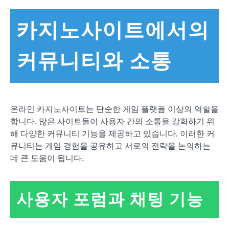
카지노사이트에서의
커뮤니티와 소통
온라인 카지노사이트는 단순한 게임 플랫폼 이상의 역할을
합니다. 많은 사이트들이 사용자 간의 소통을 강화하기 위
해 다양한 커뮤니티 기능을 제공하고 있습니다. 이러한 커
뮤니티는 게임 경험을 공유하고 서로의 전략을 논의하는
데 큰 도움이 됩니다.
사용자 포럼과 채팅 기능