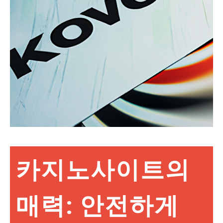
카지노사이트의
매력: 안전하게