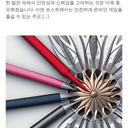
한 발전 속에서 안전성과 신뢰성을 고려하는 것은 더욱 중
요해졌습니다. 이번 포스트에서는 안전하게 온라인 게임을
즐길 수 있는 주요 […]