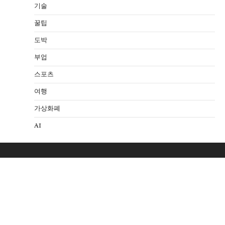
기술
꿀팁
도박
부업
스포츠
여행
가상화폐
AI