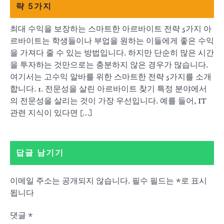
략 5가지
최대 수익을 보장하는 스마트한 아르바이트 전략 5가지 아
르바이트는 학생들이나 부업을 원하는 이들에게 좋은 수익
을 가져다 줄 수 있는 방법입니다. 하지만 단순히 많은 시간
을 투자하는 것만으로는 충분하지 않은 경우가 많습니다.
여기서는 고수익 알바를 위한 스마트한 전략 5가지를 소개
합니다. 1. 전문성을 살린 아르바이트 찾기 특정 분야에서
의 전문성을 살리는 것이 가장 우선입니다. 예를 들어, IT
관련 지식이 있다면 […]
답글 남기기
이메일 주소는 공개되지 않습니다.
필수 필드는
*
로 표시
됩니다
댓글
*