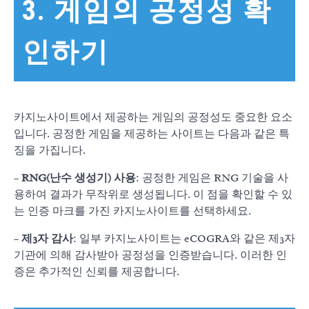
3. 게임의 공정성 확
인하기
카지노사이트에서 제공하는 게임의 공정성도 중요한 요소
입니다. 공정한 게임을 제공하는 사이트는 다음과 같은 특
징을 가집니다.
–
RNG(난수 생성기) 사용
: 공정한 게임은 RNG 기술을 사
용하여 결과가 무작위로 생성됩니다. 이 점을 확인할 수 있
는 인증 마크를 가진 카지노사이트를 선택하세요.
–
제3자 감사
: 일부 카지노사이트는 eCOGRA와 같은 제3자
기관에 의해 감사받아 공정성을 인증받습니다. 이러한 인
증은 추가적인 신뢰를 제공합니다.