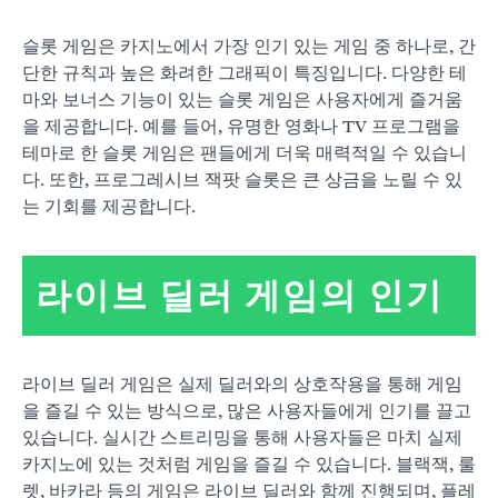
슬롯 게임은 카지노에서 가장 인기 있는 게임 중 하나로, 간
단한 규칙과 높은 화려한 그래픽이 특징입니다. 다양한 테
마와 보너스 기능이 있는 슬롯 게임은 사용자에게 즐거움
을 제공합니다. 예를 들어, 유명한 영화나 TV 프로그램을
테마로 한 슬롯 게임은 팬들에게 더욱 매력적일 수 있습니
다. 또한, 프로그레시브 잭팟 슬롯은 큰 상금을 노릴 수 있
는 기회를 제공합니다.
라이브 딜러 게임의 인기
라이브 딜러 게임은 실제 딜러와의 상호작용을 통해 게임
을 즐길 수 있는 방식으로, 많은 사용자들에게 인기를 끌고
있습니다. 실시간 스트리밍을 통해 사용자들은 마치 실제
카지노에 있는 것처럼 게임을 즐길 수 있습니다. 블랙잭, 룰
렛, 바카라 등의 게임은 라이브 딜러와 함께 진행되며, 플레