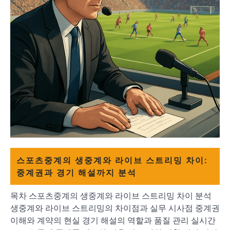
스포츠중계의 생중계와 라이브 스트리밍 차이:
중계권과 경기 해설까지 분석
목차 스포츠중계의 생중계와 라이브 스트리밍 차이 분석
생중계와 라이브 스트리밍의 차이점과 실무 시사점 중계권
이해와 계약의 현실 경기 해설의 역할과 품질 관리 실시간