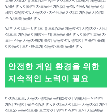
교육 자료와 튜토리얼은 많은 카지노사이트에서 제공되고
있습니다. 이러한 자료들은 게임의 규칙, 전략, 팁 등을 상
세히 설명하여, 사용자가 자신감을 가지고 게임을 시작할
수 있도록 돕습니다.
일부 사이트는 비디오 튜토리얼을 제공하여 시청자가 시각
적으로 게임을 이해하는 데 도움을 줍니다. 이러한 교육 자
료는 신규 사용자에게 특히 유용하며, 경험이 부족한 플레
이어들이 보다 빠르게 적응하도록 돕습니다.
안전한 게임 환경을 위한
지속적인 노력이 필요
마지막으로, 사용자 경험을 극대화하기 위해서는 안전한
게임 환경이 필수적입니다. 카지노사이트는 사용자의 개인
정보와 금융정보를 보호하기 위한 다양한 보안 시스템을