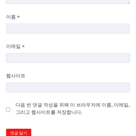
이름
*
이메일
*
웹사이트
다음 번 댓글 작성을 위해 이 브라우저에 이름, 이메일,
그리고 웹사이트를 저장합니다.