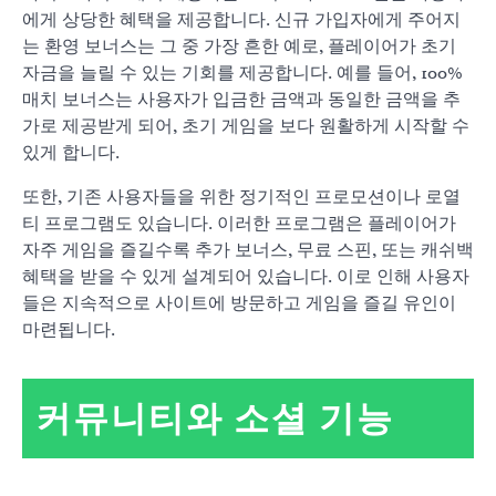
에게 상당한 혜택을 제공합니다. 신규 가입자에게 주어지
는 환영 보너스는 그 중 가장 흔한 예로, 플레이어가 초기
자금을 늘릴 수 있는 기회를 제공합니다. 예를 들어, 100%
매치 보너스는 사용자가 입금한 금액과 동일한 금액을 추
가로 제공받게 되어, 초기 게임을 보다 원활하게 시작할 수
있게 합니다.
또한, 기존 사용자들을 위한 정기적인 프로모션이나 로열
티 프로그램도 있습니다. 이러한 프로그램은 플레이어가
자주 게임을 즐길수록 추가 보너스, 무료 스핀, 또는 캐쉬백
혜택을 받을 수 있게 설계되어 있습니다. 이로 인해 사용자
들은 지속적으로 사이트에 방문하고 게임을 즐길 유인이
마련됩니다.
커뮤니티와 소셜 기능