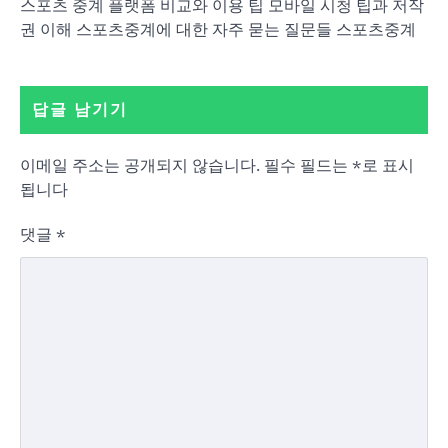
스포츠 중계 플랫폼 비교와 이용 팁 모바일 시청 팁과 저작
권 이해 스포츠중계에 대한 자주 묻는 질문들 스포츠중계
답글 남기기
이메일 주소는 공개되지 않습니다.
필수 필드는
*
로 표시
됩니다
댓글
*