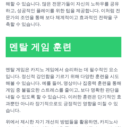
해할 수 있습니다. 많은 전문가들이 자신의 노하우를 공유
하고, 성공적인 플레이를 위한 팁을 제공합니다. 이처럼 전
문가의 조언을 통해 보다 체계적이고 효과적인 전략을 구
축할 수 있습니다.
멘탈 게임 훈련
멘탈 게임은 카지노 게임에서 승리하는 데 필수적인 요소
입니다. 정신적 강인함을 기르기 위해 다양한 훈련을 시도
해볼 수 있습니다. 예를 들어, 명상이나 집중력 훈련을 통해
게임 중 불필요한 스트레스를 줄이고, 보다 명확한 판단을
내릴 수 있도록 할 수 있습니다. 이러한 훈련은 단기적인 효
과뿐만 아니라 장기적으로도 긍정적인 영향을 미칠 수 있
습니다.
위에서 제시한 자기 개선의 방법들을 활용하면, 카지노사