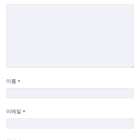
이름
*
이메일
*