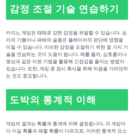
감정 조절 기술 연습하기
카지노 게임은 때때로 강한 감정을 유발할 수 있습니다. 승
리의 기쁨이나 패배의 슬픔은 플레이어의 판단에 영향을
미칠 수 있습니다. 이러한 감정을 조절하기 위한 몇 가지 기
술을 연습하는 것이 도움이 됩니다. 예를 들어, 심호흡이나
명상과 같은 이완 기법을 활용해 긴장감을 줄이는 방법이
있습니다. 또한, 게임 중 잠시 휴식을 취해 마음을 가라앉히
는 것도 중요합니다.
도박의 통계적 이해
게임의 결과는 확률과 통계에 의해 결정됩니다. 각 게임마
다 이길 확률과 패할 확률이 다르므로, 이러한 통계적 요소