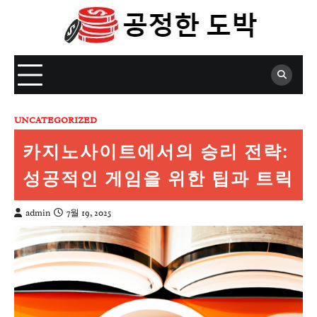
Skip
to
content
UNCATEGORIZED
카지노사이트에서의 승리 전략:
성공적인 게임을 위한 팁과 트릭
admin
7월 19, 2025