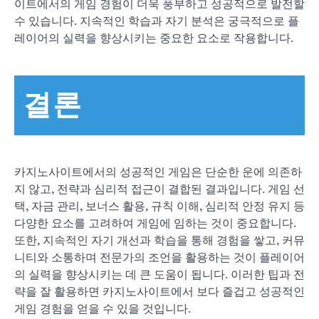
이트에서의 게임 경험이 더욱 풍부하고 성공적으로 발전할
수 있습니다. 지속적인 학습과 자기 분석은 궁극적으로 플
레이어의 실력을 향상시키는 중요한 요소로 작용합니다.
결론
카지노사이트에서의 성공적인 게임은 단순한 운에 의존하
지 않고, 전략과 심리적 접근이 결합된 결과입니다. 게임 선
택, 자금 관리, 보너스 활용, 규칙 이해, 심리적 안정 유지 등
다양한 요소를 고려하여 게임에 임하는 것이 중요합니다.
또한, 지속적인 자기 개선과 학습을 통해 경험을 쌓고, 커뮤
니티와 소통하며 전문가의 조언을 활용하는 것이 플레이어
의 실력을 향상시키는 데 큰 도움이 됩니다. 이러한 팁과 전
략을 잘 활용하면 카지노사이트에서 보다 즐겁고 성공적인
게임 경험을 얻을 수 있을 것입니다.