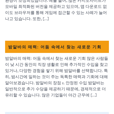
환경이 조성되었습니다. 예를 들어, 많은 카지노사이트가
모바일 최적화된 버전을 제공하고 있으며, 앱 다운로드 없
이도 브라우저를 통해 게임에 접근할 수 있는 사례가 늘어
나고 있습니다. 또한, […]
밤알바의 매력: 어둠 속에서 찾는 새로운 기회
밤알바의 매력: 어둠 속에서 찾는 새로운 기회 많은 사람들
이 낮 시간 동안의 직장 생활로 인해 추가적인 수입을 찾고
있거나, 다양한 경험을 쌓기 위해 밤알바를 선택합니다. 특
히, 밤시간에 일하는 것이 주는 독특한 매력과 기회에 대해
알아보겠습니다. 밤알바의 장점 1. 안정된 수입 밤알바는
일반적으로 추가 수당을 제공하기 때문에, 경제적으로 더
유리할 수 있습니다. 많은 기업들이 야간 근무에 […]