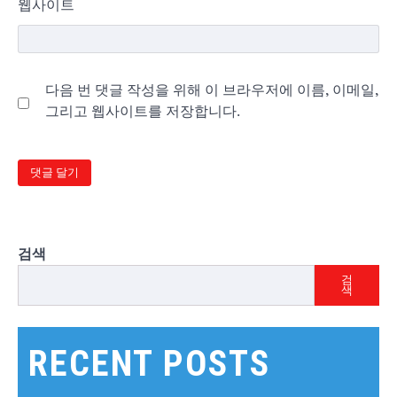
웹사이트
다음 번 댓글 작성을 위해 이 브라우저에 이름, 이메일,
그리고 웹사이트를 저장합니다.
검색
검
색
RECENT POSTS