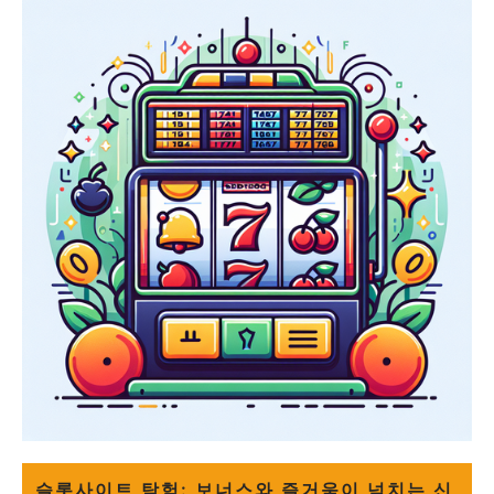
슬롯사이트 탐험: 보너스와 즐거움이 넘치는 신