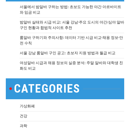
서울에서 밤알바 구하는 방법: 초보도 가능한 야간 아르바이트
와 임금 비교
밤알바 실태와 시급 비교: 서울 강남·주요 도시의 야간/심야 알바
구인 현황과 합법적 사이트 추천
룸알바 구하기와 주의사항: 데이터 기반 시급 비교·채용 정보·안
전 수칙
서울 강남 룸알바 구인 공고: 초보자 지원 방법과 월급 비교
여성알바 시급과 채용 정보의 실증 분석: 주말 알바와 대학생 친
화도 비교
CATEGORIES
가상화폐
건강
과학