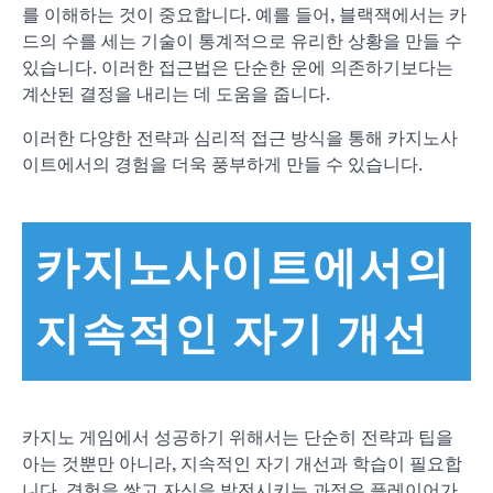
를 이해하는 것이 중요합니다. 예를 들어, 블랙잭에서는 카
드의 수를 세는 기술이 통계적으로 유리한 상황을 만들 수
있습니다. 이러한 접근법은 단순한 운에 의존하기보다는
계산된 결정을 내리는 데 도움을 줍니다.
이러한 다양한 전략과 심리적 접근 방식을 통해 카지노사
이트에서의 경험을 더욱 풍부하게 만들 수 있습니다.
카지노사이트에서의
지속적인 자기 개선
카지노 게임에서 성공하기 위해서는 단순히 전략과 팁을
아는 것뿐만 아니라, 지속적인 자기 개선과 학습이 필요합
니다. 경험을 쌓고 자신을 발전시키는 과정은 플레이어가