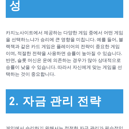
성
카지노사이트에서 제공하는 다양한 게임 중에서 어떤 게임
을 선택하느냐가 승리에 큰 영향을 미칩니다. 예를 들어, 블
랙잭과 같은 카드 게임은 플레이어의 전략이 중요한 게임
이며, 적절한 전략을 사용하면 승률이 높아질 수 있습니다.
반면, 슬롯 머신은 운에 의존하는 경우가 많아 상대적으로
승률이 낮을 수 있습니다. 따라서 자신에게 맞는 게임을 선
택하는 것이 중요합니다.
2. 자금 관리 전략
게임에서 승리하기 위해서는 적절한 자금 관리가 필수적입