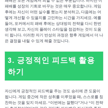
패배는 모든 게임에서 피할 수 없는 부분입니다. 하지만 이
패배를 성장의 기회로 바꾸는 것은 매우 중요합니다. 게임
후에는 자신이 어떤 실수를 했는지 분석하고, 다음에는 어
떻게 개선할 수 있을지를 고민하는 시간을 가지세요. 예를
들어, 포커에서의 패배 후에는 상대방의 전략을 다시 한번
생각해 보고, 자신의 플레이 스타일을 점검하는 것이 도움
이 됩니다. 이러한 자기 반성의 과정은 향후 게임에서 더 나
은 결정을 내릴 수 있게 해줄 것입니다.
3. 긍정적인 피드백 활용
하기
자신에게 긍정적인 피드백을 주는 것도 승리에 큰 도움이
됩니다. 게임 중간에 작은 성취를 이루었을 때, 스스로를 칭
찬하는 것을 잊지 마세요. “이번에는 잘했다”거나 “이 전략