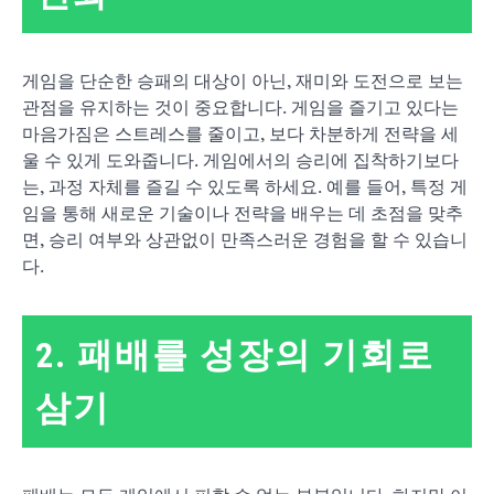
게임을 단순한 승패의 대상이 아닌, 재미와 도전으로 보는
관점을 유지하는 것이 중요합니다. 게임을 즐기고 있다는
마음가짐은 스트레스를 줄이고, 보다 차분하게 전략을 세
울 수 있게 도와줍니다. 게임에서의 승리에 집착하기보다
는, 과정 자체를 즐길 수 있도록 하세요. 예를 들어, 특정 게
임을 통해 새로운 기술이나 전략을 배우는 데 초점을 맞추
면, 승리 여부와 상관없이 만족스러운 경험을 할 수 있습니
다.
2. 패배를 성장의 기회로
삼기