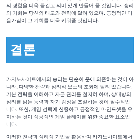
의 경험을 더욱 즐겁고 의미 있게 만들어 줄 것입니다. 승리
의 기회는 당신의 태도와 전략에 달려 있으며, 긍정적인 마
음가짐이 그 기회를 더욱 키워줄 것입니다.
결론
카지노사이트에서의 승리는 단순히 운에 의존하는 것이 아
니라, 다양한 전략과 심리적 요소의 조화에 달려 있습니다.
기본 전략을 이해하고 자금 관리를 철저히 하며, 상대방의
심리를 읽는 능력과 자기 감정을 조절하는 것이 필수적입
니다. 또한, 게임 선택에 신중하고 긍정적인 마인드셋을 유
지하는 것이 성공적인 게임 플레이를 위한 중요한 요소입
니다.
이러한 전략과 심리적 기법을 활용하여 카지노사이트에서