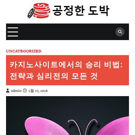
Skip
to
content
UNCATEGORIZED
카지노사이트에서의 승리 비법:
전략과 심리전의 모든 것
admin
2월 27, 2026