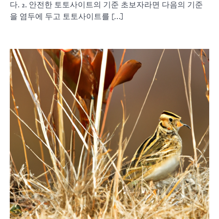
다. 2. 안전한 토토사이트의 기준 초보자라면 다음의 기준
을 염두에 두고 토토사이트를 […]