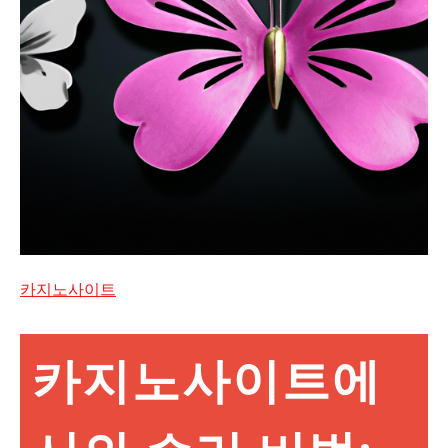
카지노사이트
카지노사이트에