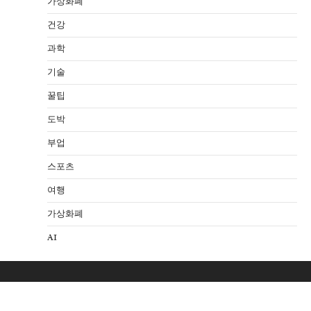
가상화폐
건강
과학
기술
꿀팁
도박
부업
스포츠
여행
가상화폐
AI