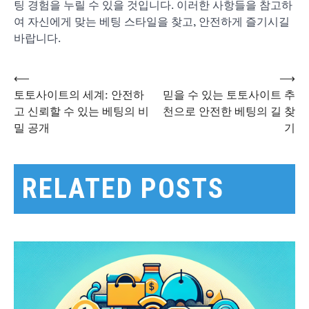
팅 경험을 누릴 수 있을 것입니다. 이러한 사항들을 참고하
여 자신에게 맞는 베팅 스타일을 찾고, 안전하게 즐기시길
바랍니다.
⟵
⟶
글
토토사이트의 세계: 안전하
믿을 수 있는 토토사이트 추
고 신뢰할 수 있는 베팅의 비
천으로 안전한 베팅의 길 찾
밀 공개
기
탐
색
RELATED POSTS