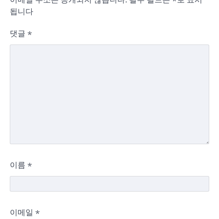
이메일 주소는 공개되지 않습니다.
필수 필드는
*
로 표시
됩니다
댓글
*
이름
*
이메일
*