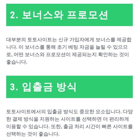
2. 보너스와 프로모션
대부분의 토토사이트는 신규 가입자에게 보너스를 제공합
니다. 이 보너스를 통해 초기 베팅 자금을 늘릴 수 있으므
로, 어떤 보너스와 프로모션이 제공되는지 확인하는 것이
좋습니다.
3. 입출금 방식
토토사이트에서의 입출금 방식도 중요한 요소입니다. 다양
한 결제 방식을 지원하는 사이트를 선택하면 더 편리하게
이용할 수 있습니다. 또한, 출금 처리 시간이 빠른 사이트를
선택하는 것이 좋습니다.