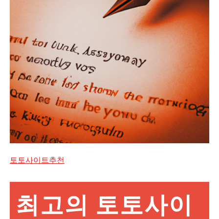
토토사이트추천
최고의 토토사이