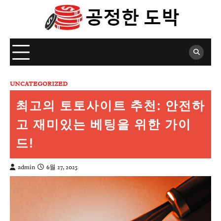
Skip
to
content
UNCATEGORIZED
최고의 토토사이트 추천: 안전하
고 재미있는 베팅을 위한 가이
드!
admin
6월 27, 2025