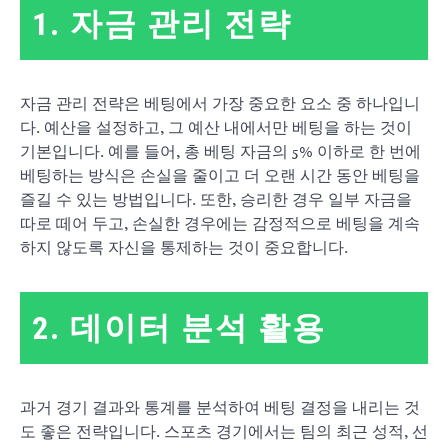
1. 자금 관리 전략
자금 관리 전략은 베팅에서 가장 중요한 요소 중 하나입니
다. 예산을 설정하고, 그 예산 내에서만 베팅을 하는 것이
기본입니다. 예를 들어, 총 베팅 자금의 5% 이하로 한 번에
베팅하는 방식은 손실을 줄이고 더 오랜 시간 동안 베팅을
즐길 수 있는 방법입니다. 또한, 승리한 경우 일부 자금을
따로 떼어 두고, 손실한 경우에는 감정적으로 베팅을 계속
하지 않도록 자신을 통제하는 것이 중요합니다.
2. 데이터 분석 활용
과거 경기 결과와 통계를 분석하여 베팅 결정을 내리는 것
도 좋은 전략입니다. 스포츠 경기에서는 팀의 최근 성적, 선