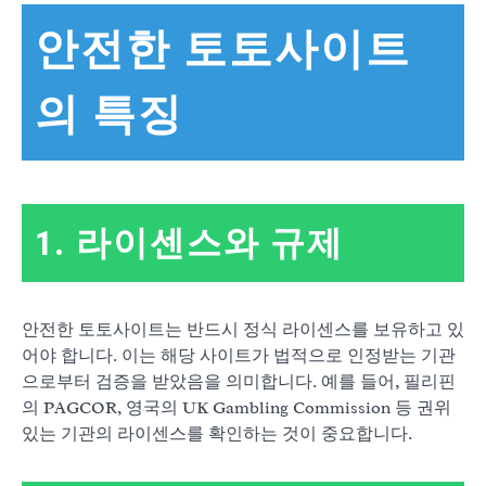
안전한 토토사이트
의 특징
1. 라이센스와 규제
안전한 토토사이트는 반드시 정식 라이센스를 보유하고 있
어야 합니다. 이는 해당 사이트가 법적으로 인정받는 기관
으로부터 검증을 받았음을 의미합니다. 예를 들어, 필리핀
의 PAGCOR, 영국의 UK Gambling Commission 등 권위
있는 기관의 라이센스를 확인하는 것이 중요합니다.