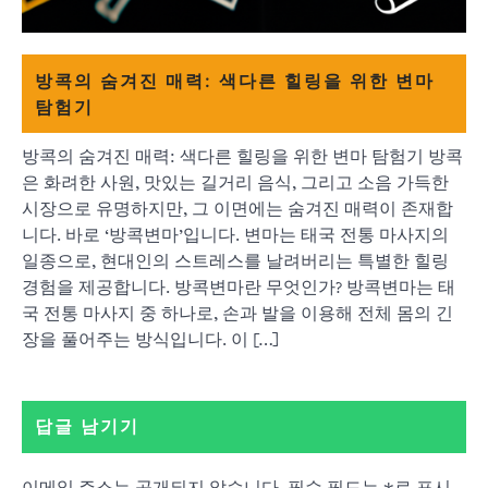
방콕의 숨겨진 매력: 색다른 힐링을 위한 변마
탐험기
방콕의 숨겨진 매력: 색다른 힐링을 위한 변마 탐험기 방콕
은 화려한 사원, 맛있는 길거리 음식, 그리고 소음 가득한
시장으로 유명하지만, 그 이면에는 숨겨진 매력이 존재합
니다. 바로 ‘방콕변마’입니다. 변마는 태국 전통 마사지의
일종으로, 현대인의 스트레스를 날려버리는 특별한 힐링
경험을 제공합니다. 방콕변마란 무엇인가? 방콕변마는 태
국 전통 마사지 중 하나로, 손과 발을 이용해 전체 몸의 긴
장을 풀어주는 방식입니다. 이 […]
답글 남기기