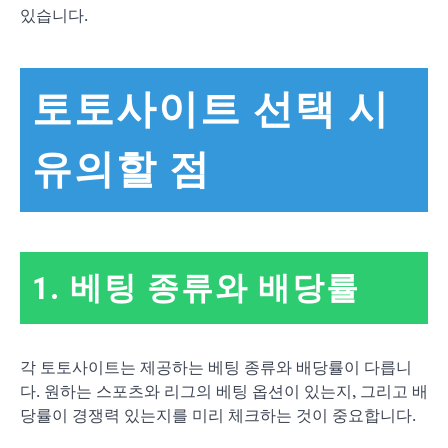
있습니다.
토토사이트 선택 시
유의할 점
1. 베팅 종류와 배당률
각 토토사이트는 제공하는 베팅 종류와 배당률이 다릅니
다. 원하는 스포츠와 리그의 베팅 옵션이 있는지, 그리고 배
당률이 경쟁력 있는지를 미리 체크하는 것이 중요합니다.