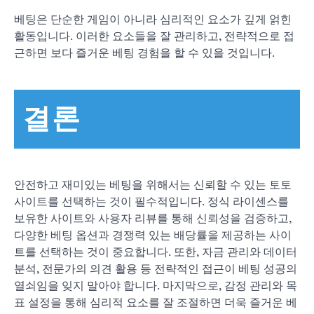
베팅은 단순한 게임이 아니라 심리적인 요소가 깊게 얽힌
활동입니다. 이러한 요소들을 잘 관리하고, 전략적으로 접
근하면 보다 즐거운 베팅 경험을 할 수 있을 것입니다.
결론
안전하고 재미있는 베팅을 위해서는 신뢰할 수 있는 토토
사이트를 선택하는 것이 필수적입니다. 정식 라이센스를
보유한 사이트와 사용자 리뷰를 통해 신뢰성을 검증하고,
다양한 베팅 옵션과 경쟁력 있는 배당률을 제공하는 사이
트를 선택하는 것이 중요합니다. 또한, 자금 관리와 데이터
분석, 전문가의 의견 활용 등 전략적인 접근이 베팅 성공의
열쇠임을 잊지 말아야 합니다. 마지막으로, 감정 관리와 목
표 설정을 통해 심리적 요소를 잘 조절하면 더욱 즐거운 베