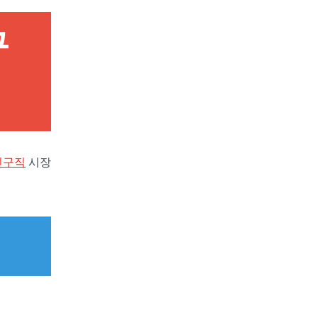
구
인구직
시장