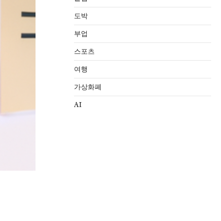
도박
부업
스포츠
여행
가상화폐
AI