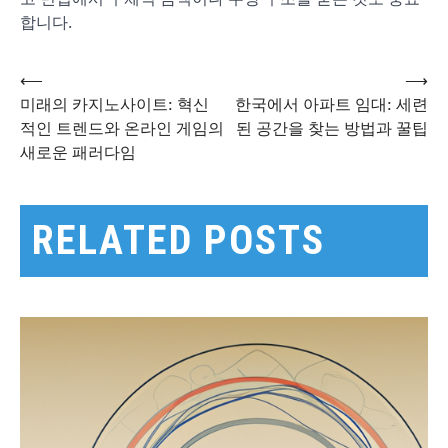
합니다.
⟵
⟶
글
미래의 카지노사이트: 혁신
한국에서 아파트 임대: 세련
적인 트렌드와 온라인 게임의
된 공간을 찾는 방법과 꿀팁
새로운 패러다임
탐
색
RELATED POSTS