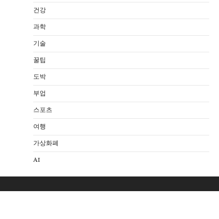
건강
과학
기술
꿀팁
도박
부업
스포츠
여행
가상화폐
AI