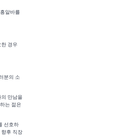
유흥알바를
요한 경우
러분의 소
의 만남을
작하는 젊은
를 선호하
 향후 직장