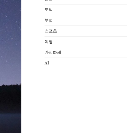
도박
부업
스포츠
여행
가상화폐
AI