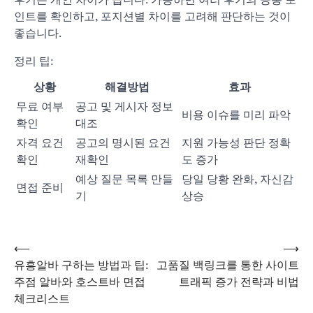
후기는 개인 차이가 큽니다. 가능하면 여러 후기의 공통 포
인트를 확인하고, 포지션별 차이를 고려해 판단하는 것이
좋습니다.
정리 팁:
상황
해결방법
효과
무료 여부
공고 및 게시자 정보
비용 이슈를 미리 파악
확인
대조
자격 요건
공고의 명시된 요건
지원 가능성 판단 정확
확인
재확인
도 증가
예상 질문 목록 만들
당일 당황 완화, 자신감
면접 준비
기
상승
⟵
⟶
글
유흥알바 구하는 방법과 팁:
고품질 백링크를 통한 사이트
주점 알바와 호스트바 면접
트래픽 증가 전략과 비법
체크리스트
탐