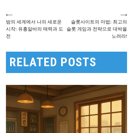
⟵
⟶
글
밤의 세계에서 나의 새로운
슬롯사이트의 마법: 최고의
시작: 유흥알바의 매력과 도
슬롯 게임과 전략으로 대박을
전
노려라!
탐
색
RELATED POSTS