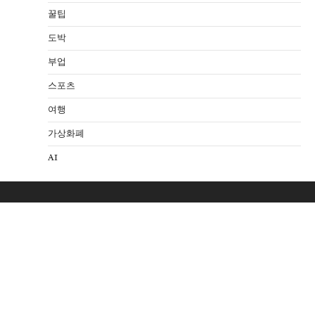
꿀팁
도박
부업
스포츠
여행
가상화폐
AI