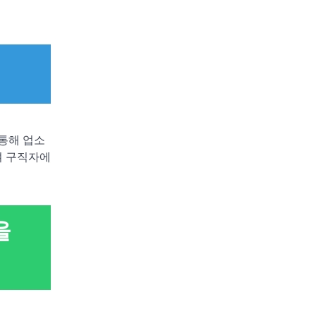
통해 업소
여 구직자에
을