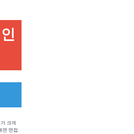
적인
리가 크게
대면 면접