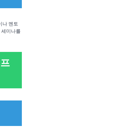
이나 멘토
한 세미나를
 프