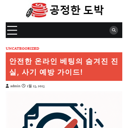
Skip
to
content
UNCATEGORIZED
안전한 온라인 베팅의 숨겨진 진
실, 사기 예방 가이드!
admin
1월 25, 2025