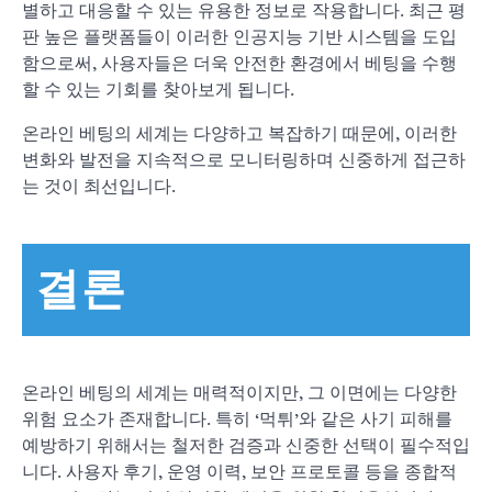
별하고 대응할 수 있는 유용한 정보로 작용합니다. 최근 평
판 높은 플랫폼들이 이러한 인공지능 기반 시스템을 도입
함으로써, 사용자들은 더욱 안전한 환경에서 베팅을 수행
할 수 있는 기회를 찾아보게 됩니다.
온라인 베팅의 세계는 다양하고 복잡하기 때문에, 이러한
변화와 발전을 지속적으로 모니터링하며 신중하게 접근하
는 것이 최선입니다.
결론
온라인 베팅의 세계는 매력적이지만, 그 이면에는 다양한
위험 요소가 존재합니다. 특히 ‘먹튀’와 같은 사기 피해를
예방하기 위해서는 철저한 검증과 신중한 선택이 필수적입
니다. 사용자 후기, 운영 이력, 보안 프로토콜 등을 종합적