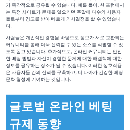
가 즉각적으로 공유될 수 있습니다. 예를 들어, 한 포럼에서
는 특정 사이트가 문제를 일으키던 주말에 다수의 사용자
들로부터 경고를 받아 빠르게 의사결정을 할 수 있었습니
다.
사람들은 개인적인 경험을 바탕으로 정보가 서로 교환되는
커뮤니티를 통해 더욱 신뢰할 수 있는 소스를 식별할 수 있
도록 돕고 있습니다. 추가적으로, 온라인 커뮤니티는 안전
한 베팅 방법과 자신이 경험한 문제에 대한 해결책에 대한
정보를 공유하는 장소가 될 수 있습니다. 이러한 상호작용
은 사용자들 간의 신뢰를 구축하고, 더 나아가 건강한 베팅
문화 형성에 기여하는 것입니다.
글로벌 온라인 베팅
규제 동향