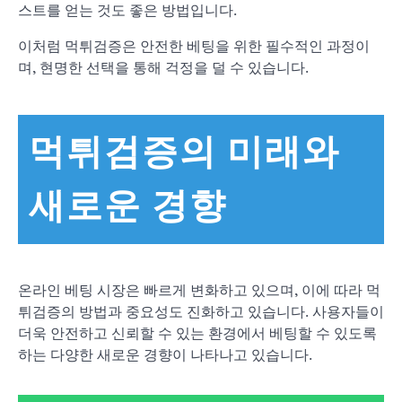
스트를 얻는 것도 좋은 방법입니다.
이처럼 먹튀검증은 안전한 베팅을 위한 필수적인 과정이
며, 현명한 선택을 통해 걱정을 덜 수 있습니다.
먹튀검증의 미래와
새로운 경향
온라인 베팅 시장은 빠르게 변화하고 있으며, 이에 따라 먹
튀검증의 방법과 중요성도 진화하고 있습니다. 사용자들이
더욱 안전하고 신뢰할 수 있는 환경에서 베팅할 수 있도록
하는 다양한 새로운 경향이 나타나고 있습니다.