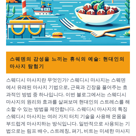
스웨덴의 감성을 느끼는 휴식의 예술: 현대인의
마사지 탐험기
스웨디시 마사지란 무엇인가? 스웨디시 마사지는 스웨덴
에서 유래된 마사지 기법으로, 근육과 긴장을 풀어주는 효
과적인 방법 중 하나입니다. 이번 블로그에서는 스웨디시
마사지의 원리와 효과를 살펴보며 현대인의 스트레스를 해
소할 수 있는 방법을 제안합니다. 스웨디시 마사지의 특징
스웨디시 마사지는 여러 가지 터치 기술을 사용해 온몸을
부드럽게 마사지하는 방식입니다. 일반적으로 사용되는 기
법으로는 림프 배수, 스트레칭, 펴기, 비트는 미세한 마사지