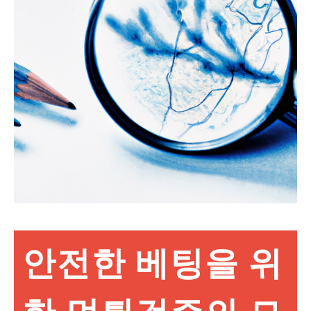
안전한 베팅을 위