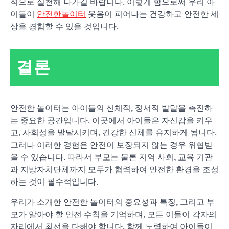
적으로 실천해 나가길 바랍니다. 이렇게 함으로써 우리 아
이들이
안전한놀이터
웃음이 피어나는 건강하고 안전한 세
상을 경험할 수 있을 것입니다.
결론
안전한 놀이터는 아이들의 신체적, 정서적 발달을 촉진하
는 중요한 공간입니다. 이곳에서 아이들은 자신감을 키우
고, 사회성을 발달시키며, 건강한 신체를 유지하게 됩니다.
그러나 이러한 경험은 안전이 보장되지 않는 경우 위협받
을 수 있습니다. 따라서 부모는 물론 지역 사회, 교육 기관
과 지방자치단체까지 모두가 협력하여 안전한 환경을 조성
하는 것이 필수적입니다.
우리가 소개한 안전한 놀이터의 중요성과 특징, 그리고 부
모가 알아야 할 안전 수칙을 기억하며, 모든 이들이 각자의
자리에서 최선을 다해야 합니다. 함께 노력하여 아이들이