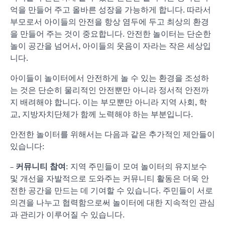
억을 만들어 주고 올바른 성장을 가능하게 합니다. 따라서
부모로서 아이들의 안전을 항상 염두에 두고 최상의 환경
을 만들어 주는 것이 중요합니다. 안전한 놀이터는 단순한
놀이 공간을 넘어서, 아이들의 웃음이 자라는 작은 세상입
니다.
아이들이 놀이터에서 안전하게 놀 수 있는 환경을 조성하
는 것은 단순히 물리적인 안전뿐만 아니라 정서적 안전까
지 배려해야 합니다. 이는 부모뿐만 아니라 지역 사회, 학
교, 지방자치단체가 함께 노력해야 하는 부분입니다.
안전한 놀이터를 위해서는 다음과 같은 추가적인 제안들이
있습니다:
–
커뮤니티 참여
: 지역 주민들이 모여 놀이터의 유지보수
및 개선을 자발적으로 도와주는 커뮤니티 활동은 더욱 안
전한 공간을 만드는 데 기여할 수 있습니다. 주민들이 서로
의견을 나누고 협력함으로써 놀이터에 대한 지속적인 관심
과 관리가 이루어질 수 있습니다.