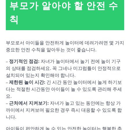
부모가 알아야 할 안전 수
칙
부모로서 아이들을 안전하게 놀이터에 데려가려면 몇 가지
중요한 안전 수칙을 알아두는 것이 좋습니다.
–
정기적인 점검:
자녀가 놀이터에서 놀기 전에 놀이 기구
의 상태를 점검하세요. 꼭 그네나 미끄럼틀이 안정적으로
설치되어 있는지 확인해야 합니다.
–
제한된 놀이 시간:
긴 시간 동안 놀이터에서 놀게 하기보
다는 적절한 시간동안 아이들이 놀 수 있도록 관리해 주세
요.
–
근처에서 지켜보기:
자녀가 놀고 있는 동안에는 항상 가
까이에서 지켜보며 필요한 경우 즉시 대응할 수 있도록 합
니다.
아이들이 편안하게 놀 수 있는 안전한 놀이터는 행복한 추