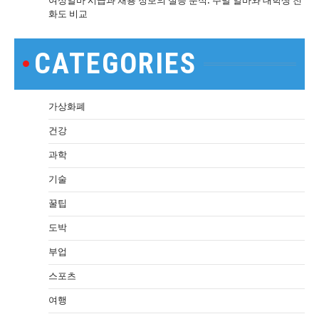
여성알바 시급과 채용 정보의 실증 분석: 주말 알바와 대학생 친
화도 비교
CATEGORIES
가상화폐
건강
과학
기술
꿀팁
도박
부업
스포츠
여행