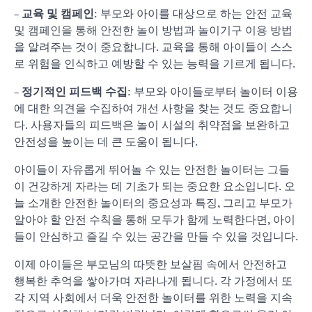
–
교육 및 캠페인
: 부모와 아이를 대상으로 하는 안전 교육
및 캠페인을 통해 안전한 놀이 방법과 놀이기구 이용 방법
을 알려주는 것이 중요합니다. 교육을 통해 아이들이 스스
로 위험을 인식하고 예방할 수 있는 능력을 기르게 됩니다.
–
정기적인 피드백 수집
: 부모와 아이들로부터 놀이터 이용
에 대한 의견을 수집하여 개선 사항을 찾는 것도 중요합니
다. 사용자들의 피드백은 놀이 시설의 취약점을 보완하고
안전성을 높이는 데 큰 도움이 됩니다.
아이들이 자유롭게 뛰어놀 수 있는 안전한 놀이터는 그들
이 건강하게 자라는 데 기초가 되는 중요한 요소입니다. 오
늘 소개한 안전한 놀이터의 중요성과 특징, 그리고 부모가
알아야 할 안전 수칙을 통해 모두가 함께 노력한다면, 아이
들이 안심하고 즐길 수 있는 공간을 만들 수 있을 것입니다.
이제 아이들은 부모님의 따뜻한 보살핌 속에서 안전하고
행복한 추억을 쌓아가며 자라나게 됩니다. 각 가정에서 또
각 지역 사회에서 더욱 안전한 놀이터를 위한 노력을 지속