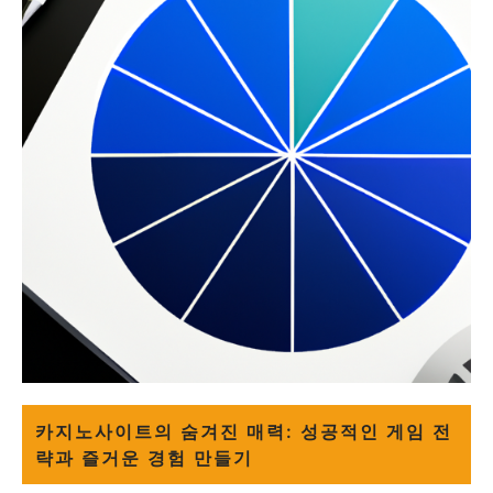
카지노사이트의 숨겨진 매력: 성공적인 게임 전
략과 즐거운 경험 만들기