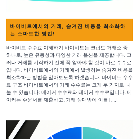
바이비트에서의 거래, 숨겨진 비용을 최소화하
는 스마트한 방법!
바이비트 수수료 이해하기 바이비트는 크립토 거래소 중
하나로, 높은 유동성과 다양한 거래 옵션을 제공합니다. 그
러나 거래를 시작하기 전에 꼭 알아야 할 것이 바로 수수료
입니다. 바이비트에서의 거래에서 발생하는 숨겨진 비용을
최소화하는 방법을 알아보도록 하겠습니다. 바이비트 수수
료 구조 바이비트에서의 거래 수수료는 크게 두 가지로 나
눌 수 있습니다: 메이커 수수료와 테이커 수수료입니다. 메
이커는 주문서를 제출하고, 거래 상대방이 이를 […]