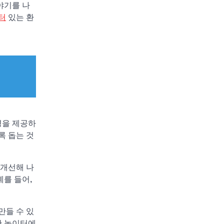
야기를 나
터
있는 환
경을 제공하
록 돕는 것
 개선해 나
를 들어,
만들 수 있
한 놀이터에