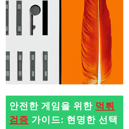
안전한 게임을 위한
먹튀
검증
가이드: 현명한 선택