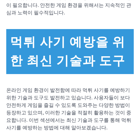
이 필요합니다. 안전한 게임 환경을 위해서는 지속적인 관
심과 노력이 필수적입니다.
먹튀 사기 예방을 위
한 최신 기술과 도구
온라인 게임 환경이 발전함에 따라 먹튀 사기를 예방하기
위한 기술과 도구도 발전하고 있습니다. 사용자들이 보다
안전하게 게임을 즐길 수 있도록 도와주는 다양한 방법이
등장하고 있으며, 이러한 기술을 적절히 활용하는 것이 중
요합니다. 이번 섹션에서는 최신 기술과 도구를 통해 먹튀
사기를 예방하는 방법에 대해 알아보겠습니다.