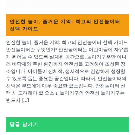
안전한 놀이, 즐거운 기억: 최고의 안전놀이터
선택 가이드
안전한 놀이, 즐거운 기억: 최고의 안전놀이터 선택 가이드
안전놀이터란 무엇인가? 안전놀이터는 어린이들이 자유롭
게 뛰어놀 수 있도록 설계된 공간으로, 놀이기구뿐만 아니
라 바닥재와 주변 환경까지 안전성을 고려하여 조성된 장
소입니다. 아이들이 신체적, 정서적으로 건강하게 성장할
수 있도록 돕는 중요한 공간입니다. 따라서, 안전놀이터의
선택은 부모에게 매우 중요한 요소입니다. 안전놀이터 선
택 시 고려해야 할 요소 1. 놀이기구의 안전성 놀이기구는
반드시 […]
답글 남기기