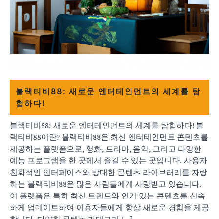
블랙티비88: 새로운 엔터테인먼트의 세계를 탐
험하다!
블랙티비88: 새로운 엔터테인먼트의 세계를 탐험하다! 블
랙티비88이란? 블랙티비88은 최신 엔터테인먼트 콘텐츠를
제공하는 플랫폼으로, 영화, 드라마, 음악, 그리고 다양한
예능 프로그램을 한 곳에서 즐길 수 있는 곳입니다. 사용자
친화적인 인터페이스와 방대한 콘텐츠 라이브러리를 자랑
하는 블랙티비88은 많은 사람들에게 사랑받고 있습니다.
이 플랫폼은 특히 최신 트렌드와 인기 있는 콘텐츠를 신속
하게 업데이트하여 이용자들에게 항상 새로운 경험을 제공