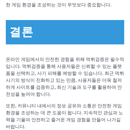
한 게임 환경을 조성하는 것이 무엇보다 중요합니다.
결론
온라인 게임에서의 안전한 경험을 위해 먹튀검증은 필수적
입니다. 먹튀검증을 통해 사용자들은 신뢰할 수 있는 플랫
폼을 선택하고, 사기 피해를 예방할 수 있습니다. 최근 먹튀
사기의 방식이 진화하고 있는 만큼, 사용자들은 더욱 철저
하게 사이트를 검증하고, 최신 기술과 도구를 활용하여 안
전성을 높여야 합니다.
또한, 커뮤니티 내에서의 정보 공유와 소통은 안전한 게임
환경을 조성하는 데 큰 도움이 됩니다. 지속적인 관심과 노
력을 기울여 안전하고 즐거운 게임 경험을 만들어 나가길
바랍니다.