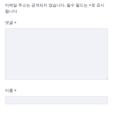
이메일 주소는 공개되지 않습니다.
필수 필드는
*
로 표시
됩니다
댓글
*
이름
*