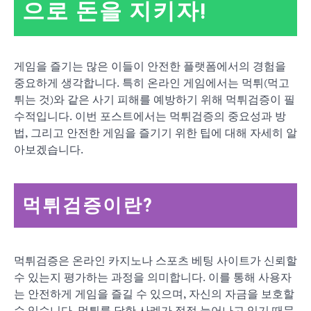
으로 돈을 지키자!
게임을 즐기는 많은 이들이 안전한 플랫폼에서의 경험을
중요하게 생각합니다. 특히 온라인 게임에서는 먹튀(먹고
튀는 것)와 같은 사기 피해를 예방하기 위해 먹튀검증이 필
수적입니다. 이번 포스트에서는 먹튀검증의 중요성과 방
법, 그리고 안전한 게임을 즐기기 위한 팁에 대해 자세히 알
아보겠습니다.
먹튀검증이란?
먹튀검증은 온라인 카지노나 스포츠 베팅 사이트가 신뢰할
수 있는지 평가하는 과정을 의미합니다. 이를 통해 사용자
는 안전하게 게임을 즐길 수 있으며, 자신의 자금을 보호할