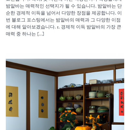
밤알바는 매력적인 선택지가 될 수 있습니다. 밤알바는 단
순한 경제적 이득을 넘어서 다양한 장점을 제공합니다. 이
번 블로그 포스팅에서는 밤알바의 매력과 그 다양한 이점
에 대해 알아보겠습니다. 1. 경제적 이득 밤알바의 가장 큰
매력 중 하나는 […]