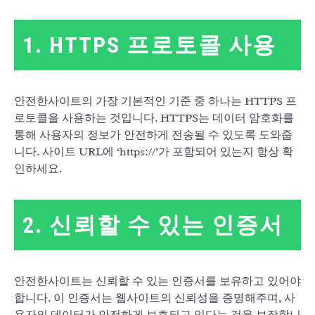
1. HTTPS 프로토콜 사용
안전한사이트의 가장 기본적인 기준 중 하나는 HTTPS 프
로토콜을 사용하는 것입니다. HTTPS는 데이터 암호화를
통해 사용자의 정보가 안전하게 전송될 수 있도록 도와줍
니다. 사이트 URL에 ‘https://’가 포함되어 있는지 항상 확
인하세요.
2. 신뢰할 수 있는 인증서
안전한사이트는 신뢰할 수 있는 인증서를 보유하고 있어야
합니다. 이 인증서는 웹사이트의 신뢰성을 증명해주며, 사