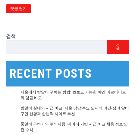
검색
검
색
RECENT POSTS
서울에서 밤알바 구하는 방법: 초보도 가능한 야간 아르바이트
와 임금 비교
밤알바 실태와 시급 비교: 서울 강남·주요 도시의 야간/심야 알바
구인 현황과 합법적 사이트 추천
룸알바 구하기와 주의사항: 데이터 기반 시급 비교·채용 정보·안
전 수칙