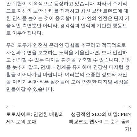
안 위협이 지속적으로 등장하고 있습니다. 따라서 주기적
으로 자신의 보안 상태를 점검하고 최신 보안 트렌드에 대
한 인식을 높이는 것이 중요합니다. 개인의 안전은 단지 기
술적인 측면뿐만 아니라, 경각심과 인식에 기반한 행동으
로 이루어집니다.
우리 모두가 안전한 온라인 경험을 추구하고 적극적으로
자신과 주변을 보호하는 노력을 기울인다면, 보다 안전하
고 신뢰할 수 있는 디지털 환경을 구축할 수 있습니다. 긴장
을 늦추지 말고, 언제나 경계를 유지하며 건강한 디지털 생
활을 이어나가길 바랍니다. 여러분의 소중한 정보와 자산
을 지키기 위한 작은 실천들이 모여 안전한 디지털 세상을
만들어갈 수 있습니다.
⟵
⟶
글
토토사이트: 안전한 배팅의
성공적인 SEO의 비밀: PBN
세계로의 초대
백링크로 웹사이트 순위 올리
기!
탐