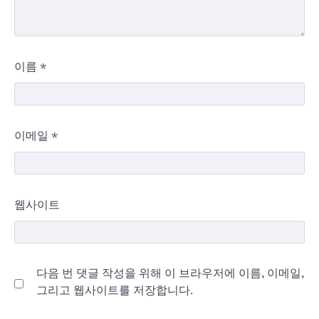
이름
*
이메일
*
웹사이트
다음 번 댓글 작성을 위해 이 브라우저에 이름, 이메일,
그리고 웹사이트를 저장합니다.