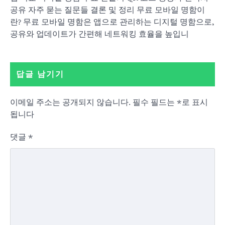
공유 자주 묻는 질문들 결론 및 정리 무료 모바일 명함이
란? 무료 모바일 명함은 앱으로 관리하는 디지털 명함으로,
공유와 업데이트가 간편해 네트워킹 효율을 높입니
답글 남기기
이메일 주소는 공개되지 않습니다.
필수 필드는
*
로 표시
됩니다
댓글
*