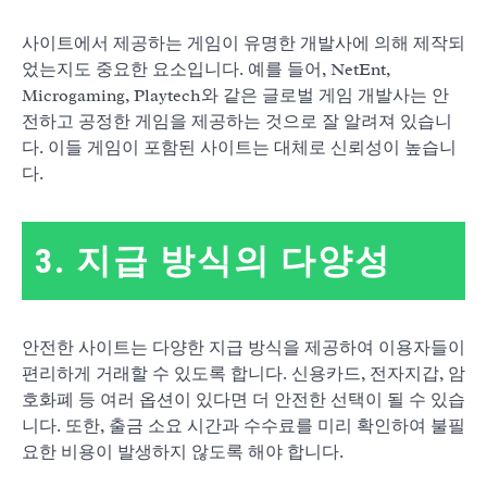
사이트에서 제공하는 게임이 유명한 개발사에 의해 제작되
었는지도 중요한 요소입니다. 예를 들어, NetEnt,
Microgaming, Playtech와 같은 글로벌 게임 개발사는 안
전하고 공정한 게임을 제공하는 것으로 잘 알려져 있습니
다. 이들 게임이 포함된 사이트는 대체로 신뢰성이 높습니
다.
3. 지급 방식의 다양성
안전한 사이트는 다양한 지급 방식을 제공하여 이용자들이
편리하게 거래할 수 있도록 합니다. 신용카드, 전자지갑, 암
호화폐 등 여러 옵션이 있다면 더 안전한 선택이 될 수 있습
니다. 또한, 출금 소요 시간과 수수료를 미리 확인하여 불필
요한 비용이 발생하지 않도록 해야 합니다.