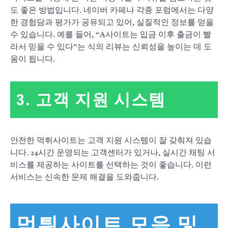
도 좋은 방법입니다. 네이버 카페나 각종 포럼에서는 다양
한 경험담과 평가가 공유되고 있어, 실질적인 정보를 얻을
수 있습니다. 예를 들어, “A사이트는 입금 이후 출금이 빨
라서 믿을 수 있다”는 식의 리뷰는 신뢰성을 높이는 데 도
움이 됩니다.
3. 고객 지원 시스템
안전한 먹튀사이트는 고객 지원 시스템이 잘 갖춰져 있습
니다. 24시간 운영되는 고객센터가 있거나, 실시간 채팅 서
비스를 제공하는 사이트를 선택하는 것이 좋습니다. 이런
서비스는 신속한 문제 해결을 도와줍니다.
먹튀사이트 모음 및