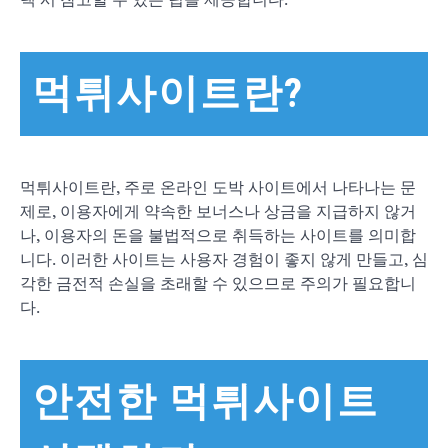
택 시 참고할 수 있는 팁을 제공합니다.
먹튀사이트란?
먹튀사이트란, 주로 온라인 도박 사이트에서 나타나는 문
제로, 이용자에게 약속한 보너스나 상금을 지급하지 않거
나, 이용자의 돈을 불법적으로 취득하는 사이트를 의미합
니다. 이러한 사이트는 사용자 경험이 좋지 않게 만들고, 심
각한 금전적 손실을 초래할 수 있으므로 주의가 필요합니
다.
안전한 먹튀사이트