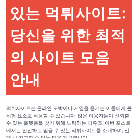
있는 먹튀사이트:
당신을 위한 최적
의 사이트 모음
안내
먹튀사이트는 온라인 도박이나 게임을 즐기는 이들에게 큰
위험 요소로 작용할 수 있습니다. 많은 이용자들이 신뢰할
수 있는 플랫폼을 찾기 위해 노력하는 이유죠. 이번 포스트
에서는 안전하고 믿을 수 있는 먹튀사이트를 소개하며, 선