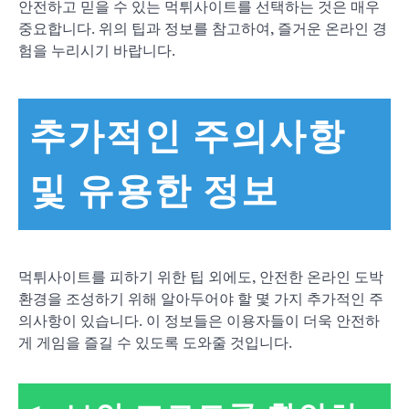
안전하고 믿을 수 있는 먹튀사이트를 선택하는 것은 매우
중요합니다. 위의 팁과 정보를 참고하여, 즐거운 온라인 경
험을 누리시기 바랍니다.
추가적인 주의사항
및 유용한 정보
먹튀사이트를 피하기 위한 팁 외에도, 안전한 온라인 도박
환경을 조성하기 위해 알아두어야 할 몇 가지 추가적인 주
의사항이 있습니다. 이 정보들은 이용자들이 더욱 안전하
게 게임을 즐길 수 있도록 도와줄 것입니다.