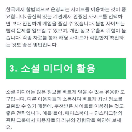
한국에서 합법적으로 운영되는 사이트를 이용하는 것이 중
요합니다. 공신력 있는 기관에서 인증된 사이트를 선택하
면 보다 안전하게 게임을 즐길 수 있습니다. 불법 사이트는
법적 문제를 일으킬 수 있으며, 개인 정보 유출의 위험이 높
습니다. 각종 자료를 통해 해당 사이트가 적법한지 확인하
는 것도 좋은 방법입니다.
3. 소셜 미디어 활용
소셜 미디어는 많은 정보를 빠르게 얻을 수 있는 유용한 도
구입니다. 다른 이용자들과 소통하며 빠르게 최신 정보를
교환할 수 있기 때문에, 추천받은 사이트를 이용하는 것도
좋은 전략입니다. 예를 들어, 페이스북이나 인스타그램의
관련 그룹에서 이용자들의 리뷰와 경험담을 확인해 보세
요.