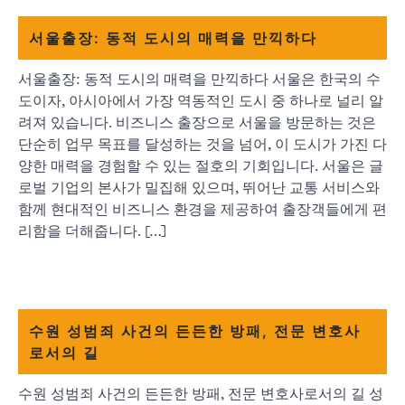
서울출장: 동적 도시의 매력을 만끽하다
서울출장: 동적 도시의 매력을 만끽하다 서울은 한국의 수
도이자, 아시아에서 가장 역동적인 도시 중 하나로 널리 알
려져 있습니다. 비즈니스 출장으로 서울을 방문하는 것은
단순히 업무 목표를 달성하는 것을 넘어, 이 도시가 가진 다
양한 매력을 경험할 수 있는 절호의 기회입니다. 서울은 글
로벌 기업의 본사가 밀집해 있으며, 뛰어난 교통 서비스와
함께 현대적인 비즈니스 환경을 제공하여 출장객들에게 편
리함을 더해줍니다. […]
수원 성범죄 사건의 든든한 방패, 전문 변호사
로서의 길
수원 성범죄 사건의 든든한 방패, 전문 변호사로서의 길 성