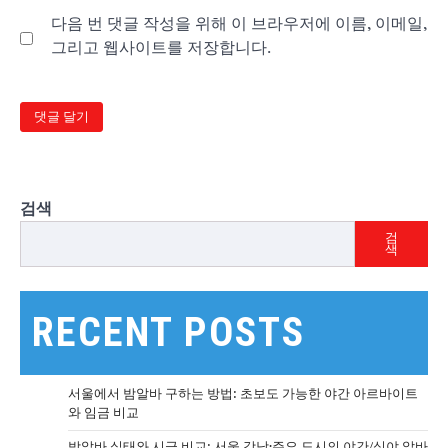
다음 번 댓글 작성을 위해 이 브라우저에 이름, 이메일,
그리고 웹사이트를 저장합니다.
검색
검
색
RECENT POSTS
서울에서 밤알바 구하는 방법: 초보도 가능한 야간 아르바이트
와 임금 비교
밤알바 실태와 시급 비교: 서울 강남·주요 도시의 야간/심야 알바