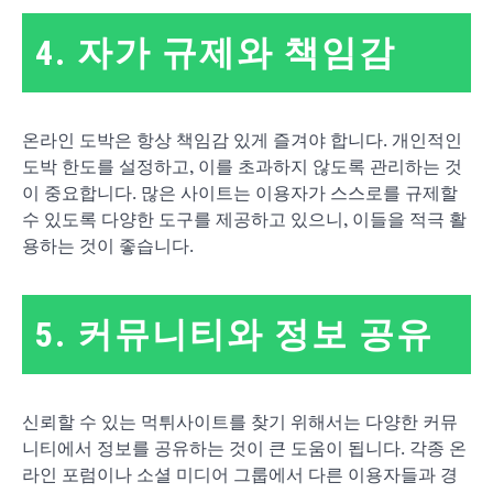
4. 자가 규제와 책임감
온라인 도박은 항상 책임감 있게 즐겨야 합니다. 개인적인
도박 한도를 설정하고, 이를 초과하지 않도록 관리하는 것
이 중요합니다. 많은 사이트는 이용자가 스스로를 규제할
수 있도록 다양한 도구를 제공하고 있으니, 이들을 적극 활
용하는 것이 좋습니다.
5. 커뮤니티와 정보 공유
신뢰할 수 있는 먹튀사이트를 찾기 위해서는 다양한 커뮤
니티에서 정보를 공유하는 것이 큰 도움이 됩니다. 각종 온
라인 포럼이나 소셜 미디어 그룹에서 다른 이용자들과 경