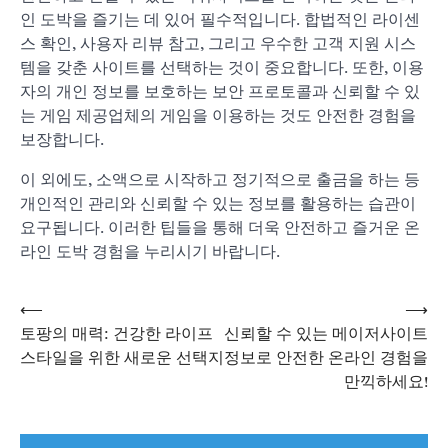
인 도박을 즐기는 데 있어 필수적입니다. 합법적인 라이센
스 확인, 사용자 리뷰 참고, 그리고 우수한 고객 지원 시스
템을 갖춘 사이트를 선택하는 것이 중요합니다. 또한, 이용
자의 개인 정보를 보호하는 보안 프로토콜과 신뢰할 수 있
는 게임 제공업체의 게임을 이용하는 것도 안전한 경험을
보장합니다.
이 외에도, 소액으로 시작하고 정기적으로 출금을 하는 등
개인적인 관리와 신뢰할 수 있는 정보를 활용하는 습관이
요구됩니다. 이러한 팁들을 통해 더욱 안전하고 즐거운 온
라인 도박 경험을 누리시기 바랍니다.
⟵
⟶
글
토팡의 매력: 건강한 라이프
신뢰할 수 있는 메이저사이트
스타일을 위한 새로운 선택지
정보로 안전한 온라인 경험을
만끽하세요!
탐