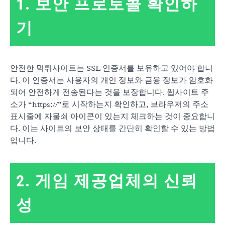
1. 보안 프로토콜 확인하
기
안전한 먹튀사이트는 SSL 인증서를 보유하고 있어야 합니
다. 이 인증서는 사용자의 개인 정보와 금융 정보가 암호화
되어 안전하게 전송된다는 것을 보장합니다. 웹사이트 주
소가 “https://”로 시작하는지 확인하고, 브라우저의 주소
표시줄에 자물쇠 아이콘이 있는지 체크하는 것이 중요합니
다. 이는 사이트의 보안 상태를 간단히 확인할 수 있는 방법
입니다.
2. 게임 제공업체의 신뢰
성