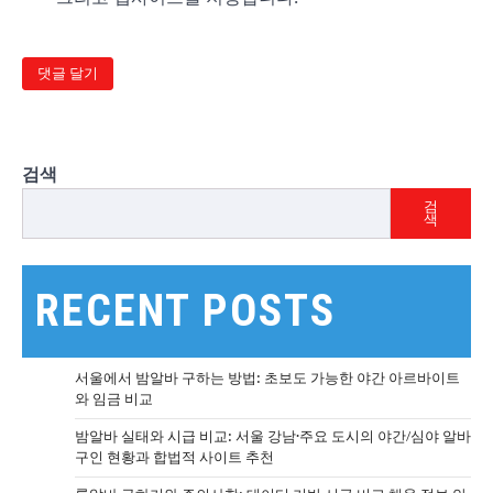
검색
검
색
RECENT POSTS
서울에서 밤알바 구하는 방법: 초보도 가능한 야간 아르바이트
와 임금 비교
밤알바 실태와 시급 비교: 서울 강남·주요 도시의 야간/심야 알바
구인 현황과 합법적 사이트 추천