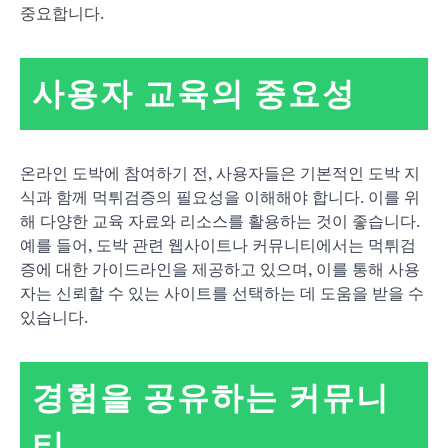
중요합니다.
사용자 교육의 중요성
온라인 도박에 참여하기 전, 사용자들은 기본적인 도박 지
식과 함께 먹튀검증의 필요성을 이해해야 합니다. 이를 위
해 다양한 교육 자료와 리소스를 활용하는 것이 좋습니다.
예를 들어, 도박 관련 웹사이트나 커뮤니티에서는 먹튀검
증에 대한 가이드라인을 제공하고 있으며, 이를 통해 사용
자는 신뢰할 수 있는 사이트를 선택하는 데 도움을 받을 수
있습니다.
경험을 공유하는 커뮤니
티