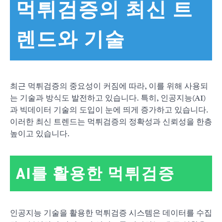
먹튀검증의 최신 트
렌드와 기술
최근 먹튀검증의 중요성이 커짐에 따라, 이를 위해 사용되
는 기술과 방식도 발전하고 있습니다. 특히, 인공지능(AI)
과 빅데이터 기술의 도입이 눈에 띄게 증가하고 있습니다.
이러한 최신 트렌드는 먹튀검증의 정확성과 신뢰성을 한층
높이고 있습니다.
AI를 활용한 먹튀검증
인공지능 기술을 활용한 먹튀검증 시스템은 데이터를 수집