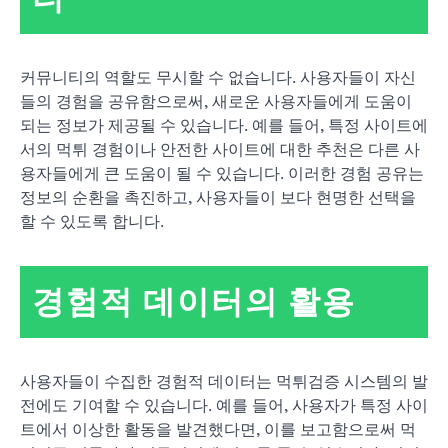
커뮤니티의 역할도 무시할 수 없습니다. 사용자들이 자신
들의 경험을 공유함으로써, 새로운 사용자들에게 도움이
되는 정보가 제공될 수 있습니다. 예를 들어, 특정 사이트에
서의 먹튀 경험이나 안전한 사이트에 대한 추천은 다른 사
용자들에게 큰 도움이 될 수 있습니다. 이러한 경험 공유는
정보의 순환을 촉진하고, 사용자들이 보다 현명한 선택을
할 수 있도록 합니다.
경험적 데이터의 활용
사용자들이 수집한 경험적 데이터는 먹튀검증 시스템의 발
전에도 기여할 수 있습니다. 예를 들어, 사용자가 특정 사이
트에서 이상한 활동을 발견했다면, 이를 보고함으로써 먹