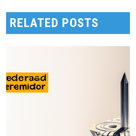
탐
색
RELATED POSTS