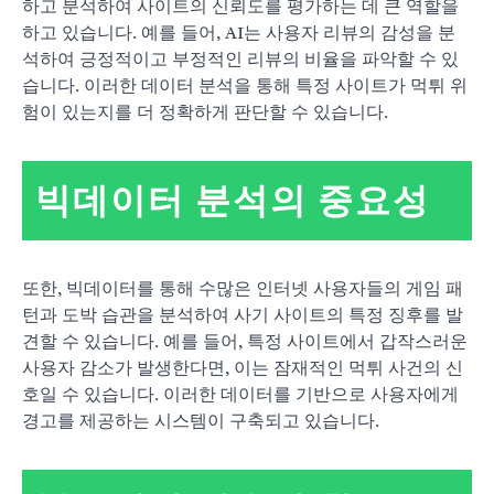
하고 분석하여 사이트의 신뢰도를 평가하는 데 큰 역할을
하고 있습니다. 예를 들어, AI는 사용자 리뷰의 감성을 분
석하여 긍정적이고 부정적인 리뷰의 비율을 파악할 수 있
습니다. 이러한 데이터 분석을 통해 특정 사이트가 먹튀 위
험이 있는지를 더 정확하게 판단할 수 있습니다.
빅데이터 분석의 중요성
또한, 빅데이터를 통해 수많은 인터넷 사용자들의 게임 패
턴과 도박 습관을 분석하여 사기 사이트의 특정 징후를 발
견할 수 있습니다. 예를 들어, 특정 사이트에서 갑작스러운
사용자 감소가 발생한다면, 이는 잠재적인 먹튀 사건의 신
호일 수 있습니다. 이러한 데이터를 기반으로 사용자에게
경고를 제공하는 시스템이 구축되고 있습니다.