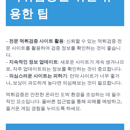
용한 팁
–
전문 먹튀검증 사이트 활용
: 신뢰할 수 있는 먹튀검증 전
문 사이트를 활용하여 검증 정보를 확인하는 것이 좋습니
다.
–
지속적인 정보 업데이트
: 새로운 사이트가 계속 생겨나므
로, 자주 업데이트되는 정보를 확인하는 것이 중요합니다.
–
의심스러운 사이트는 피하기
: 만약 사이트가 너무 좋거
나, 보상이 과도하게 높다면 의심해보는 것이 필요합니다.
먹튀검증은 안전한 온라인 도박 환경을 조성하는 데 필수
적인 요소입니다. 올바른 접근법을 통해 피해를 예방하고,
즐거운 게임 경험을 누리도록 하세요.