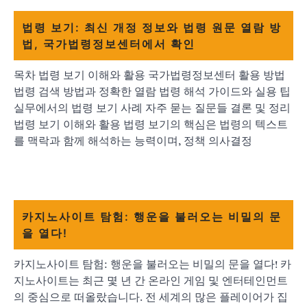
법령 보기: 최신 개정 정보와 법령 원문 열람 방
법, 국가법령정보센터에서 확인
목차 법령 보기 이해와 활용 국가법령정보센터 활용 방법
법령 검색 방법과 정확한 열람 법령 해석 가이드와 실용 팁
실무에서의 법령 보기 사례 자주 묻는 질문들 결론 및 정리
법령 보기 이해와 활용 법령 보기의 핵심은 법령의 텍스트
를 맥락과 함께 해석하는 능력이며, 정책 의사결정
카지노사이트 탐험: 행운을 불러오는 비밀의 문
을 열다!
카지노사이트 탐험: 행운을 불러오는 비밀의 문을 열다! 카
지노사이트는 최근 몇 년 간 온라인 게임 및 엔터테인먼트
의 중심으로 떠올랐습니다. 전 세계의 많은 플레이어가 집