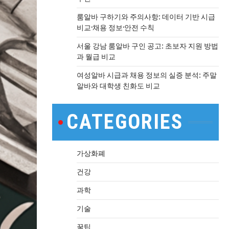
룸알바 구하기와 주의사항: 데이터 기반 시급
비교·채용 정보·안전 수칙
서울 강남 룸알바 구인 공고: 초보자 지원 방법
과 월급 비교
여성알바 시급과 채용 정보의 실증 분석: 주말
알바와 대학생 친화도 비교
CATEGORIES
가상화폐
건강
과학
기술
꿀팁