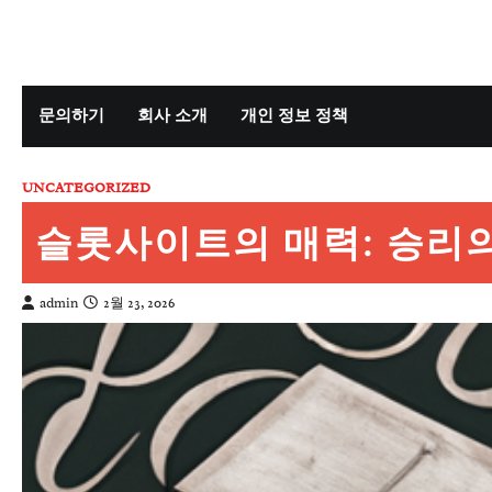
Skip
to
content
문의하기
회사 소개
개인 정보 정책
UNCATEGORIZED
슬롯사이트의 매력: 승리의
admin
2월 23, 2026