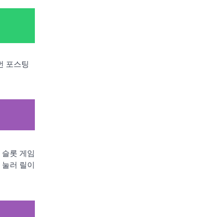
번 포스팅
 슬롯 게임
 눌러 릴이