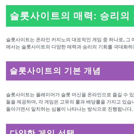
슬롯사이트의 매력: 승리의 
슬롯사이트는 온라인 카지노의 대표적인 게임 중 하나로, 그
에서는 슬롯사이트의 다양한 매력과 승리의 기회를 극대화하
슬롯사이트의 기본 개념
슬롯사이트는 플레이어가 슬롯 머신을 온라인으로 즐길 수 있
들을 제공하며, 각 게임은 고유의 룰과 배당률을 가지고 있습
돌아가면서 일치하는 심볼이 나타나는 방식으로 진행됩니다.
다양한 게임 선택