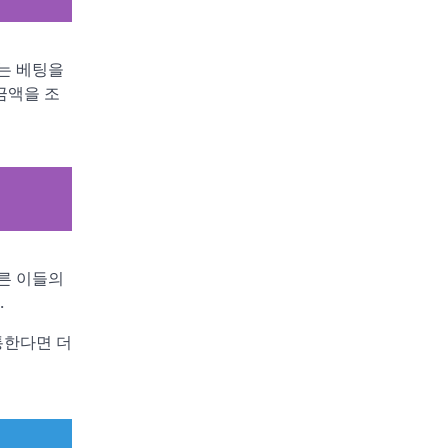
맞는 베팅을
금액을 조
른 이들의
.
통한다면 더