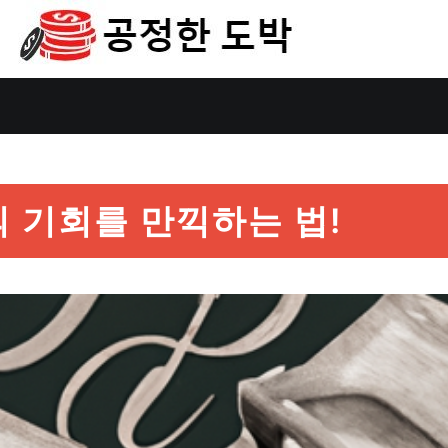
 기회를 만끽하는 법!