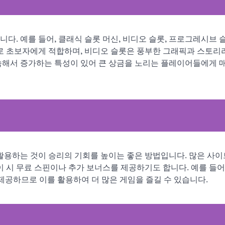
. 예를 들어, 클래식 슬롯 머신, 비디오 슬롯, 프로그레시브 슬
조로 초보자에게 적합하며, 비디오 슬롯은 풍부한 그래픽과 스토
속해서 증가하는 특성이 있어 큰 상금을 노리는 플레이어들에게
용하는 것이 승리의 기회를 높이는 좋은 방법입니다. 많은 사
 시 무료 스핀이나 추가 보너스를 제공하기도 합니다. 예를 들어,
제공하므로 이를 활용하여 더 많은 게임을 즐길 수 있습니다.