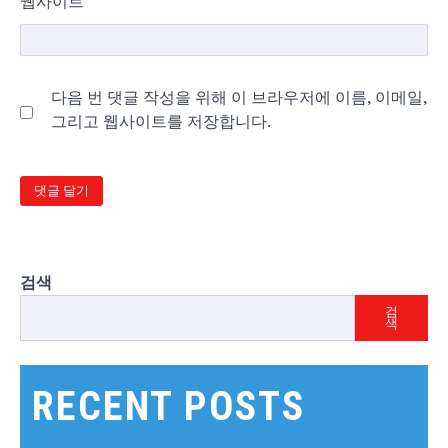
웹사이트
다음 번 댓글 작성을 위해 이 브라우저에 이름, 이메일,
그리고 웹사이트를 저장합니다.
검색
검
색
RECENT POSTS