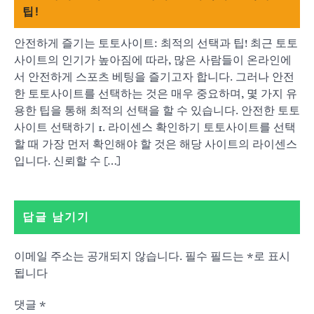
팁!
안전하게 즐기는 토토사이트: 최적의 선택과 팁! 최근 토토
사이트의 인기가 높아짐에 따라, 많은 사람들이 온라인에
서 안전하게 스포츠 베팅을 즐기고자 합니다. 그러나 안전
한 토토사이트를 선택하는 것은 매우 중요하며, 몇 가지 유
용한 팁을 통해 최적의 선택을 할 수 있습니다. 안전한 토토
사이트 선택하기 1. 라이센스 확인하기 토토사이트를 선택
할 때 가장 먼저 확인해야 할 것은 해당 사이트의 라이센스
입니다. 신뢰할 수 […]
답글 남기기
이메일 주소는 공개되지 않습니다.
필수 필드는
*
로 표시
됩니다
댓글
*