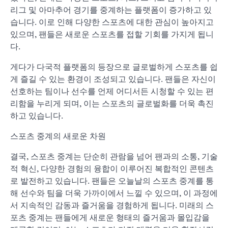
리그 및 아마추어 경기를 중계하는 플랫폼이 증가하고 있
습니다. 이로 인해 다양한 스포츠에 대한 관심이 높아지고
있으며, 팬들은 새로운 스포츠를 접할 기회를 가지게 됩니
다.
게다가 다국적 플랫폼의 등장으로 글로벌하게 스포츠를 쉽
게 즐길 수 있는 환경이 조성되고 있습니다. 팬들은 자신이
선호하는 팀이나 선수를 언제 어디서든 시청할 수 있는 편
리함을 누리게 되며, 이는 스포츠의 글로벌화를 더욱 촉진
하고 있습니다.
스포츠 중계의 새로운 차원
결국, 스포츠 중계는 단순히 관람을 넘어 팬과의 소통, 기술
적 혁신, 다양한 경험의 융합이 이루어진 복합적인 콘텐츠
로 발전하고 있습니다. 팬들은 오늘날의 스포츠 중계를 통
해 선수와 팀을 더욱 가까이에서 느낄 수 있으며, 이 과정에
서 지속적인 감동과 즐거움을 경험하게 됩니다. 미래의 스
포츠 중계는 팬들에게 새로운 형태의 즐거움과 몰입감을