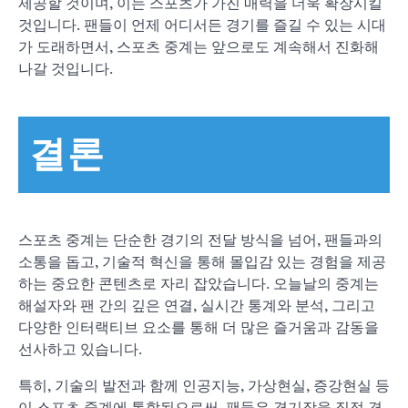
제공할 것이며, 이는 스포츠가 가진 매력을 더욱 확장시킬
것입니다. 팬들이 언제 어디서든 경기를 즐길 수 있는 시대
가 도래하면서, 스포츠 중계는 앞으로도 계속해서 진화해
나갈 것입니다.
결론
스포츠 중계는 단순한 경기의 전달 방식을 넘어, 팬들과의
소통을 돕고, 기술적 혁신을 통해 몰입감 있는 경험을 제공
하는 중요한 콘텐츠로 자리 잡았습니다. 오늘날의 중계는
해설자와 팬 간의 깊은 연결, 실시간 통계와 분석, 그리고
다양한 인터랙티브 요소를 통해 더 많은 즐거움과 감동을
선사하고 있습니다.
특히, 기술의 발전과 함께 인공지능, 가상현실, 증강현실 등