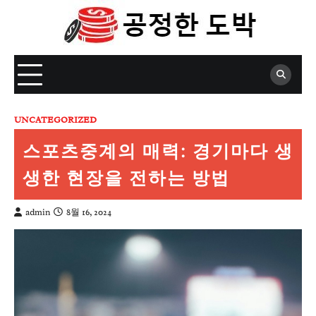
Skip
to
content
UNCATEGORIZED
스포츠중계의 매력: 경기마다 생
생한 현장을 전하는 방법
admin
8월 16, 2024