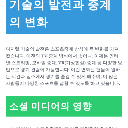
기술의 발전과 중계
의 변화
디지털 기술의 발전은 스포츠중계 방식에 큰 변화를 가져
왔습니다. 예전의 TV 중계 방식에서 벗어나, 이제는 인터
넷 스트리밍, 모바일 중계, VR(가상현실) 중계 등 다양한 방
법으로 경기 관람이 가능합니다. 이런 변화는 팬들이 원하
는 시간과 장소에서 경기를 즐길 수 있게 해주며, 더 많은
사람들이 다양한 스포츠를 접할 수 있도록 하고 있습니다.
소셜 미디어의 영향