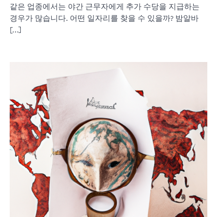
같은 업종에서는 야간 근무자에게 추가 수당을 지급하는
경우가 많습니다. 어떤 일자리를 찾을 수 있을까? 밤알바
[…]