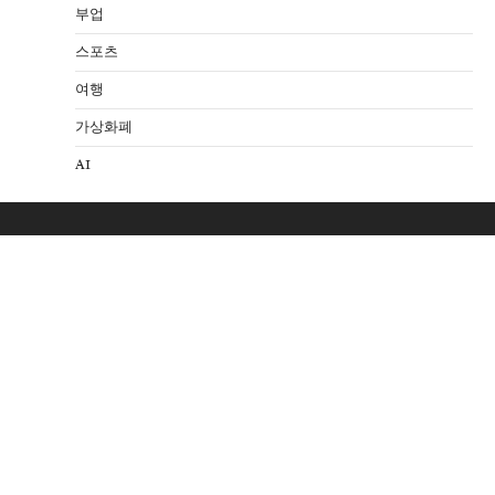
부업
스포츠
여행
가상화폐
AI