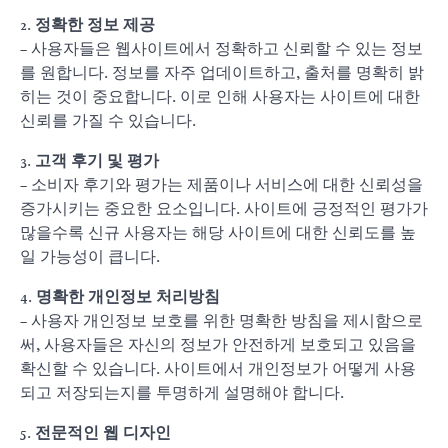
2.
정확한 정보 제공
– 사용자들은 웹사이트에서 정확하고 신뢰할 수 있는 정보
를 원합니다. 정보를 자주 업데이트하고, 출처를 명확히 밝
히는 것이 중요합니다. 이로 인해 사용자는 사이트에 대한
신뢰를 가질 수 있습니다.
3.
고객 후기 및 평가
– 소비자 후기와 평가는 제품이나 서비스에 대한 신뢰성을
증가시키는 중요한 요소입니다. 사이트에 긍정적인 평가가
많을수록 신규 사용자는 해당 사이트에 대한 신뢰도를 높
일 가능성이 큽니다.
4.
명확한 개인정보 처리방침
– 사용자 개인정보 보호를 위한 명확한 방침을 제시함으로
써, 사용자들은 자신의 정보가 안전하게 보호되고 있음을
확신할 수 있습니다. 사이트에서 개인정보가 어떻게 사용
되고 저장되는지를 투명하게 설명해야 합니다.
5.
전문적인 웹 디자인