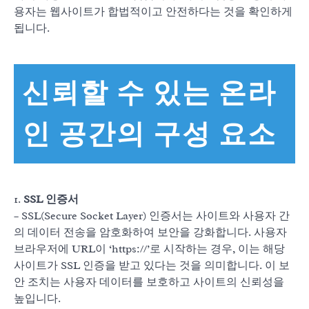
용자는 웹사이트가 합법적이고 안전하다는 것을 확인하게
됩니다.
신뢰할 수 있는 온라
인 공간의 구성 요소
1.
SSL 인증서
– SSL(Secure Socket Layer) 인증서는 사이트와 사용자 간
의 데이터 전송을 암호화하여 보안을 강화합니다. 사용자
브라우저에 URL이 ‘https://’로 시작하는 경우, 이는 해당
사이트가 SSL 인증을 받고 있다는 것을 의미합니다. 이 보
안 조치는 사용자 데이터를 보호하고 사이트의 신뢰성을
높입니다.