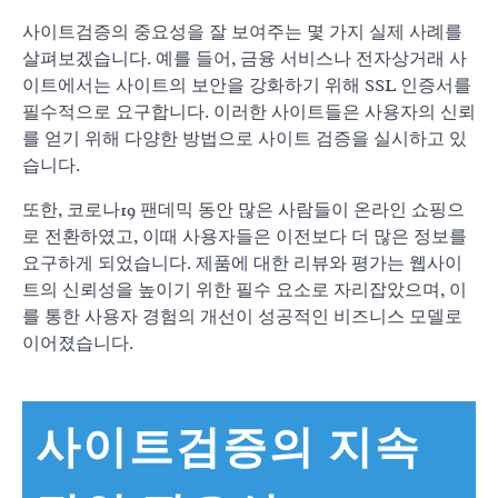
사이트검증의 중요성을 잘 보여주는 몇 가지 실제 사례를
살펴보겠습니다. 예를 들어, 금융 서비스나 전자상거래 사
이트에서는 사이트의 보안을 강화하기 위해 SSL 인증서를
필수적으로 요구합니다. 이러한 사이트들은 사용자의 신뢰
를 얻기 위해 다양한 방법으로 사이트 검증을 실시하고 있
습니다.
또한, 코로나19 팬데믹 동안 많은 사람들이 온라인 쇼핑으
로 전환하였고, 이때 사용자들은 이전보다 더 많은 정보를
요구하게 되었습니다. 제품에 대한 리뷰와 평가는 웹사이
트의 신뢰성을 높이기 위한 필수 요소로 자리잡았으며, 이
를 통한 사용자 경험의 개선이 성공적인 비즈니스 모델로
이어졌습니다.
사이트검증의 지속