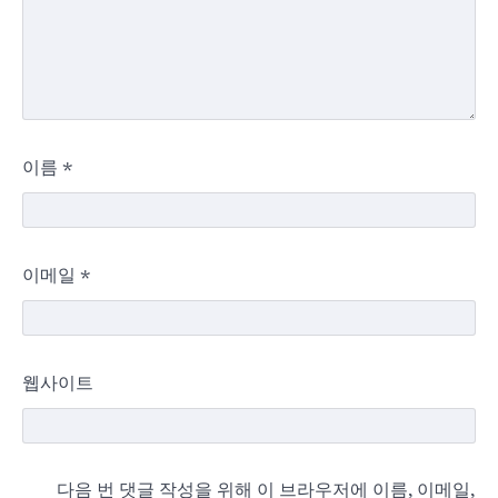
이름
*
이메일
*
웹사이트
다음 번 댓글 작성을 위해 이 브라우저에 이름, 이메일,