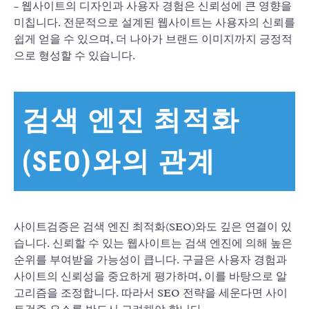
– 웹사이트의 디자인과 사용자 경험은 신뢰성에 큰 영향을
미칩니다. 전문적으로 설계된 웹사이트는 사용자의 신뢰를
쉽게 얻을 수 있으며, 더 나아가 브랜드 이미지까지 긍정적
으로 형성할 수 있습니다.
검색 엔진 최적화
(SEO)와의 관계
사이트검증은 검색 엔진 최적화(SEO)와도 깊은 연결이 있
습니다. 신뢰할 수 있는 웹사이트는 검색 엔진에 의해 높은
순위를 부여받을 가능성이 큽니다. 구글은 사용자 경험과
사이트의 신뢰성을 중요하게 평가하며, 이를 바탕으로 알
고리즘을 조정합니다. 따라서 SEO 전략을 세운다면 사이