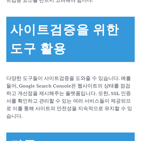
트검증 요소를 반드시 고려해야 합니다.
사이트검증을 위한
도구 활용
다양한 도구들이 사이트검증을 도와줄 수 있습니다. 예를
들어, Google Search Console은 웹사이트의 상태를 점검
하고 개선점을 제시해주는 플랫폼입니다. 또한, SSL 인증
서를 확인하고 관리할 수 있는 여러 서비스들이 제공되므
로 이를 통해 사이트의 안전성을 지속적으로 유지할 수 있
습니다.