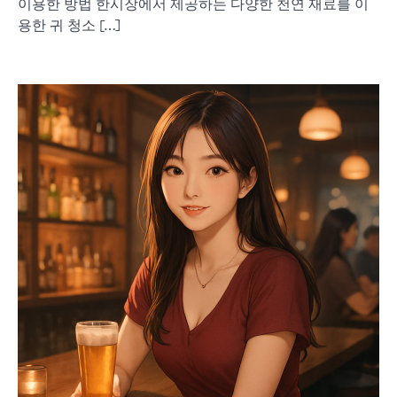
이용한 방법 한시장에서 제공하는 다양한 천연 재료를 이
용한 귀 청소 […]