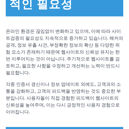
적인 필요성
온라인 환경은 끊임없이 변화하고 있으며, 이에 따라 사이
트검증의 필요성도 지속적으로 증가하고 있습니다. 해커의
공격, 정보 유출 사건, 부정확한 정보의 확산 등 다양한 위
험 요소가 존재하기 때문에 웹사이트의 신뢰성 유지는 한
번 이루어지는 것이 아닙니다. 주기적으로 웹사이트를 검
토하고, 필요한 사항을 수정하고 개선하는 노력이 반드시
필요합니다.
각종 인증서 갱신이나 정보 업데이트 외에도, 고객과의 소
통을 강화하고, 고객의 피드백을 반영하는 것도 중요한 부
분입니다. 사용자들이 직접 경험한 피드백이 웹사이트의
신뢰성을 높여주며, 이는 다시 긍정적인 사용자 경험으로
이어집니다.