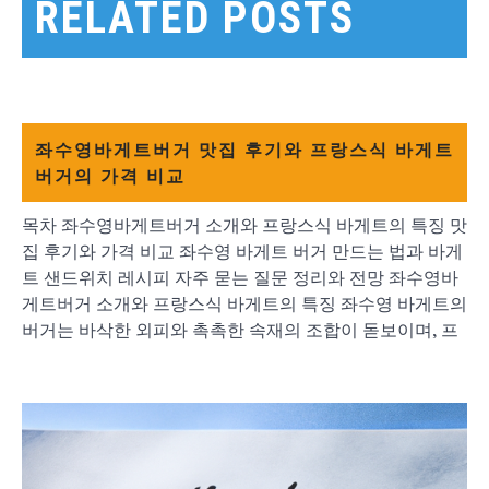
색
RELATED POSTS
좌수영바게트버거 맛집 후기와 프랑스식 바게트
버거의 가격 비교
목차 좌수영바게트버거 소개와 프랑스식 바게트의 특징 맛
집 후기와 가격 비교 좌수영 바게트 버거 만드는 법과 바게
트 샌드위치 레시피 자주 묻는 질문 정리와 전망 좌수영바
게트버거 소개와 프랑스식 바게트의 특징 좌수영 바게트의
버거는 바삭한 외피와 촉촉한 속재의 조합이 돋보이며, 프