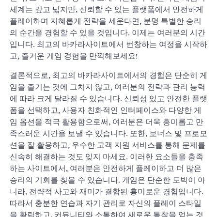
세계는 깊고 넓지만, 신뢰할 수 있는 플랫폼에서 안전하게
플레이하며 지혜롭게 전략을 세운다면, 분명 특별한 승리
의 순간을 경험할 수 있을 것입니다. 이제는 여러분의 시간
입니다. 최고의 바카라사이트에서 번창하는 여정을 시작하
고, 즐거운 게임 경험을 만끽해보세요!
결론적으로, 최고의 바카라사이트에서의 경험은 단순히 게
임을 즐기는 것에 그치지 않고, 여러분의 전략과 관리 능력
에 따라 크게 달라질 수 있습니다. 신뢰성 있고 안전한 플랫
폼을 선택하고, 사용자 친화적인 인터페이스와 다양한 게
임 옵션을 적극 활용함으로써, 여러분은 더욱 흥미롭고 만
족스러운 시간을 보낼 수 있습니다. 또한, 보너스 및 프로모
션을 잘 활용하고, 우수한 고객 지원 서비스를 통해 문제를
신속히 해결하는 것도 잊지 마세요. 이러한 요소들을 충족
하는 사이트에서, 여러분은 안전하게 플레이하고 더 많은
승리의 기회를 찾을 수 있습니다. 게임은 단순한 도박이 아
니라, 전략적 사고와 재미가 결합된 흥미로운 경험입니다.
따라서 충분한 연습과 자기 관리로 자신의 플레이 스타일
을 확립하고, 커뮤니티와 소통하여 새로운 통찰을 얻는 것