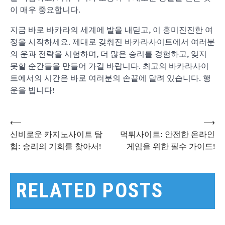
이 매우 중요합니다.
지금 바로 바카라의 세계에 발을 내딛고, 이 흥미진진한 여
정을 시작하세요. 제대로 갖춰진 바카라사이트에서 여러분
의 운과 전략을 시험하며, 더 많은 승리를 경험하고, 잊지
못할 순간들을 만들어 가길 바랍니다. 최고의 바카라사이
트에서의 시간은 바로 여러분의 손끝에 달려 있습니다. 행
운을 빕니다!
⟵
⟶
글
신비로운 카지노사이트 탐
먹튀사이트: 안전한 온라인
험: 승리의 기회를 찾아서!
게임을 위한 필수 가이드!
탐
RELATED POSTS
색