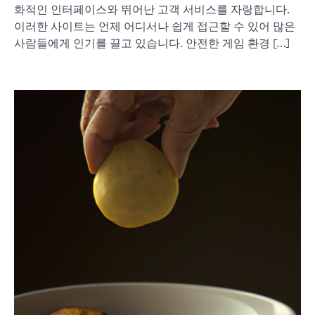
화적인 인터페이스와 뛰어난 고객 서비스를 자랑합니다.
이러한 사이트는 언제 어디서나 쉽게 접근할 수 있어 많은
사람들에게 인기를 끌고 있습니다. 안전한 게임 환경 […]