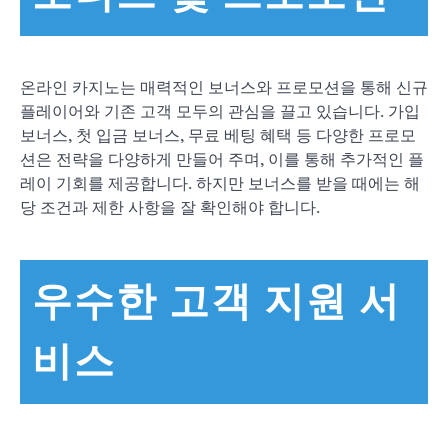
온라인 카지노는 매력적인 보너스와 프로모션을 통해 신규
플레이어와 기존 고객 모두의 관심을 끌고 있습니다. 가입
보너스, 첫 입금 보너스, 무료 베팅 혜택 등 다양한 프로모
션은 전략을 다양하게 만들어 주며, 이를 통해 추가적인 플
레이 기회를 제공합니다. 하지만 보너스를 받을 때에는 해
당 조건과 제한 사항을 잘 확인해야 합니다.
우수한 고객 지원 서
비스