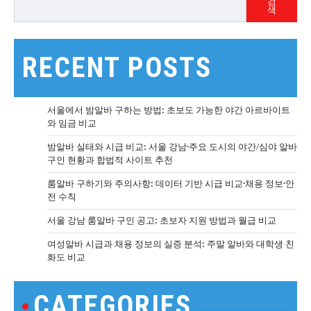
검
색
RECENT POSTS
서울에서 밤알바 구하는 방법: 초보도 가능한 야간 아르바이트
와 임금 비교
밤알바 실태와 시급 비교: 서울 강남·주요 도시의 야간/심야 알바
구인 현황과 합법적 사이트 추천
룸알바 구하기와 주의사항: 데이터 기반 시급 비교·채용 정보·안
전 수칙
서울 강남 룸알바 구인 공고: 초보자 지원 방법과 월급 비교
여성알바 시급과 채용 정보의 실증 분석: 주말 알바와 대학생 친
화도 비교
CATEGORIES