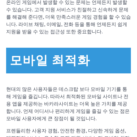
온라인 게임에서 발생할 수 있는 문제는 언제든지 발생할
수 있습니다. 고객 지원 서비스가 친절하고 신속하게 문제
를 해결해 준다면, 더욱 만족스러운 게임 경험을 할 수 있습
니다. 라이브 채팅, 이메일, 전화 등을 통해 언제든지 쉽게
지원을 받을 수 있는 접근성 또한 중요합니다.
모바일 최적화
현대의 많은 사용자들은 데스크탑 보다 모바일 기기를 통
해 게임을 즐깁니다. 따라서 최적화된 모바일 사이트나 전
용 앱을 제공하는 바카라사이트는 더욱 높은 가치를 제공
합니다. 언제 어디서나 편리하게 게임을 즐길 수 있는 점은
모바일 사용자에게 큰 장점이 될 것입니다.
프렌들리한 사용자 경험, 안전한 환경, 다양한 게임 옵션,