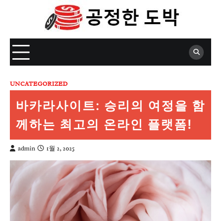
Skip
to
content
UNCATEGORIZED
바카라사이트: 승리의 여정을 함
께하는 최고의 온라인 플랫폼!
admin
1월 2, 2025