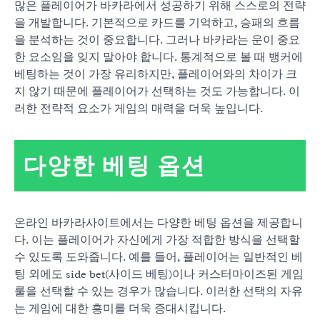
많은 플레이어가 바카라에서 성공하기 위해 스스로의 전략
을 개발합니다. 기본적으로 카드를 기억하고, 승패의 흐름
을 분석하는 것이 중요합니다. 그러나 바카라는 운이 중요
한 요소임을 잊지 말아야 합니다. 통계적으로 볼 때 뱅커에
베팅하는 것이 가장 유리하지만, 플레이어와의 차이가 크
지 않기 때문에 플레이어가 선택하는 것도 가능합니다. 이
러한 전략적 요소가 게임의 매력을 더욱 높입니다.
다양한 베팅 옵션
온라인 바카라사이트에서는 다양한 베팅 옵션을 제공합니
다. 이는 플레이어가 자신에게 가장 적합한 방식을 선택할
수 있도록 도와줍니다. 예를 들어, 플레이어는 일반적인 베
팅 외에도 side bet(사이드 베팅)이나 커스터마이즈된 게임
룰을 선택할 수 있는 경우가 많습니다. 이러한 선택의 자유
는 게임에 대한 흥미를 더욱 증대시킵니다.