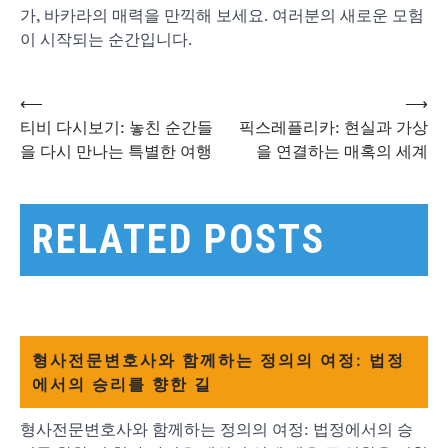
가, 바카라의 매력을 만끽해 보세요. 여러분의 새로운 모험
이 시작되는 순간입니다.
⟵
⟶
글
티비 다시보기: 놓친 순간들
픽스레플리카: 현실과 가상
을 다시 만나는 특별한 여행
을 연결하는 매혹의 세계
탐
RELATED POSTS
색
형사전문변호사와 함께하는 정의의 여정: 법정
에서의 승리를 향한 길
형사전문변호사와 함께하는 정의의 여정: 법정에서의 승