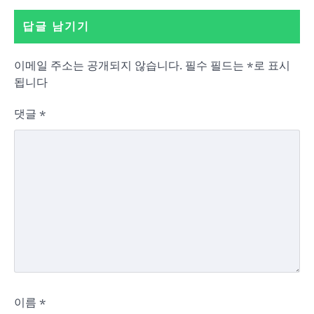
답글 남기기
이메일 주소는 공개되지 않습니다.
필수 필드는
*
로 표시
됩니다
댓글
*
이름
*