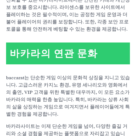
신뢰할 수 있는 바카라사이트에서는 안전한 거래와 개인정
보 보호를 중요시합니다. 라이센스를 보유한 사이트에서
플레이하는 것은 필수적이며, 이는 공정한 게임 운영과 더
불어 플레이어의 권리를 보장합니다. 또한, 각종 보안 프로
토콜을 통해 안전하게 베팅할 수 있는 환경을 제공합니다.
바카라의 연관 문화
baccarat는 단순한 게임 이상의 문화적 상징을 지니고 있습
니다. 고급스러운 카지노 환경, 유명 세나리오와 영화에서
의 출연, VIP 고객을 위한 특별한 대우까지, 이 모든 요소가
바카라의 매력을 한층 높입니다. 특히, 바카라는 상류 사회
의 삶을 상징하는 게임으로 여겨지면서 플레이어들에게 특
별한 경험을 제공합니다.
바카라사이트는 이제 단순한 게임을 넘어, 다양한 즐길 거
리와 소셜 경험을 제공하는 플랫폼으로 자리잡고 있습니