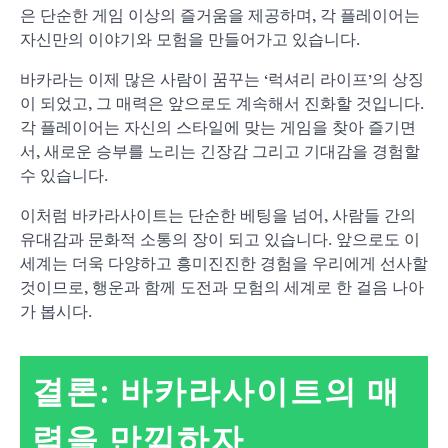
은 단순한 게임 이상의 즐거움을 제공하며, 각 플레이어는
자신만의 이야기와 모험을 만들어가고 있습니다.
바카라는 이제 많은 사람이 꿈꾸는 ‘럭셔리 라이프’의 상징
이 되었고, 그 매력은 앞으로도 계속해서 진화할 것입니다.
각 플레이어는 자신의 스타일에 맞는 게임을 찾아 즐기면
서, 새로운 승부를 노리는 긴장감 그리고 기대감을 경험할
수 있습니다.
이처럼 바카라사이트는 단순한 베팅을 넘어, 사람들 간의
유대감과 문화적 소통의 장이 되고 있습니다. 앞으로도 이
세계는 더욱 다양하고 흥미진진한 경험을 우리에게 선사할
것이므로, 행운과 함께 도전과 모험의 세계로 한 걸음 나아
가 봅시다.
결론: 바카라사이트의 매
력을 만끽하자