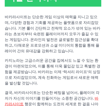
바카라사이트는 단순한 게임 이상의 매력을 지니고 있으
며, 다양한 경험과 기회를 제공하는 플랫폼으로 자리잡았
습니다. 기본 룰이 간단하고 전략적 요소가 섞여 있는 바카
라는 초보자부터 숙련된 플레이어까지 모두가 즐길 수 있
는 게임입니다. 온라인의 발전은 글로벌한 접근성을 확대
하고, 다채로운 프로모션과 소셜 미디어의 통합을 통해 플
레이어 간의 유대감을 강화하고 있습니다.
카지노라는 고급스러운 공간을 집에서도 느낄 수 있는 환
경이 마련되었으며, 이를 통해 더욱 몰입감 있고 특별한 경
험을 제공받습니다. 바카라는 이제 ‘럭셔리 라이프’의 상징
으로 자리잡았으며, 계속 진화하는 게임로서 새로운 매력
을 발산할 것입니다.
결국, 바카라사이트는 단순한 베팅을 넘어서, 플레이어 각
자가 자신의 이야기를 만들어가는 소중한 공간입니다.
바
카라사이트
행운이 함께하는 도전의 세계로 한 걸음 나아