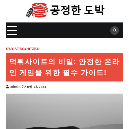
Skip
to
content
UNCATEGORIZED
먹튀사이트의 비밀: 안전한 온라
인 게임을 위한 필수 가이드!
admin
9월 28, 2024