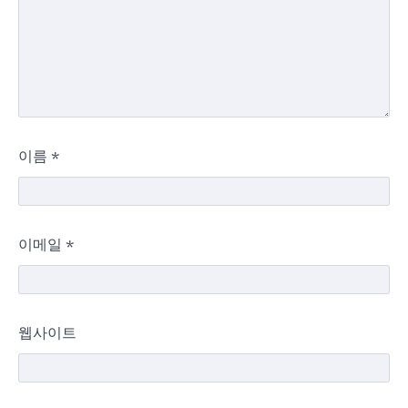
이름
*
이메일
*
웹사이트