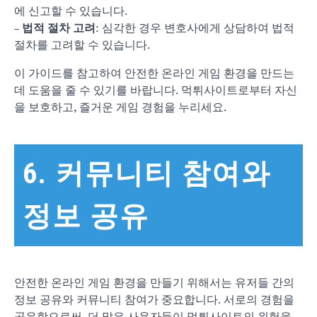
에 신고할 수 있습니다.
–
법적 절차 고려
: 심각한 경우 변호사에게 상담하여 법적
절차를 고려할 수 있습니다.
이 가이드를 참고하여 안전한 온라인 게임 환경을 만드는
데 도움을 줄 수 있기를 바랍니다. 먹튀사이트로부터 자신
을 보호하고, 즐거운 게임 경험을 누리세요.
6. 커뮤니티 참여와
정보 공유
안전한 온라인 게임 환경을 만들기 위해서는 유저들 간의
정보 공유와 커뮤니티 참여가 중요합니다. 서로의 경험을