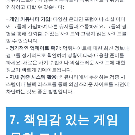
공유함으로써, 더 많은 사용자들이 먹튀사이트의 위험을
인식하고 피할 수 있습니다:
–
게임 커뮤니티 가입
: 다양한 온라인 포럼이나 소셜 미디
어 그룹에 가입하여 다른 유저들과 소통하세요. 그들의 경
험을 통해 신뢰할 수 있는 사이트와 그렇지 않은 사이트를
알 수 있습니다.
–
정기적인 업데이트 확인
: 먹튀사이트에 대한 최신 정보나
경고를 정기적으로 확인하여 상황에 따라 대응할 준비를
하세요. 새로운 사기 수법이나 의심스러운 사이트에 대한
정보가 빠르게 업데이트됩니다.
–
자체 검증 시스템 활용
: 커뮤니티에서 추천하는 검증 시
스템이나 블랙 리스트를 통해 의심스러운 사이트를 사전에
차단하는 것도 좋은 방법입니다.
7. 책임감 있는 게임