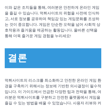
이와 같은 조치들을 통해, 여러분은 안전하게 온라인 게임
을 즐길 수 있습니다. 먹튀사이트의 위협을 사전에 인식하
고, 서로 정보를 공유하며 책임감 있는 게임문화를 조성하
는 것이 중요합니다. 게임은 단순한 오락을 넘어 사회적 상
호작용과 즐거움을 제공하는 활동입니다. 올바른 선택을
통해 더욱 즐거운 게임 경험을 누리세요!
결론
먹튀사이트의 리스크를 최소화하고 안전한 온라인 게임 환
경을 구축하기 위해서는 정보에 기반한 의사결정이 필수적
입니다. 이 가이드에서 언급한 다양한 팁과 전략을 통해, 여
러분은 먹튀사이트를 구분하고 안전한 플랫폼에서 게임을
즐길 수 있는 방법을 배울 수 있었습니다. 사용자 리뷰와 커