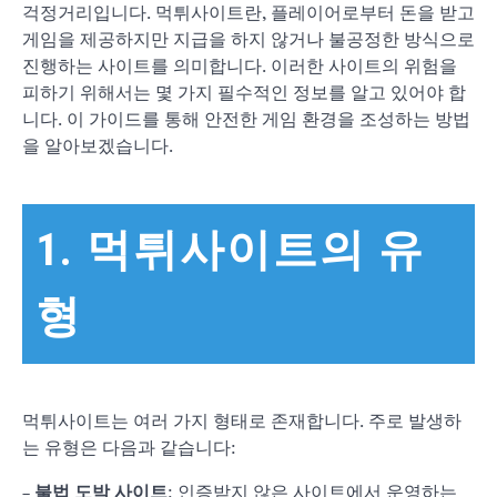
걱정거리입니다. 먹튀사이트란, 플레이어로부터 돈을 받고
게임을 제공하지만 지급을 하지 않거나 불공정한 방식으로
진행하는 사이트를 의미합니다. 이러한 사이트의 위험을
피하기 위해서는 몇 가지 필수적인 정보를 알고 있어야 합
니다. 이 가이드를 통해 안전한 게임 환경을 조성하는 방법
을 알아보겠습니다.
1. 먹튀사이트의 유
형
먹튀사이트는 여러 가지 형태로 존재합니다. 주로 발생하
는 유형은 다음과 같습니다:
–
불법 도박 사이트
: 인증받지 않은 사이트에서 운영하는