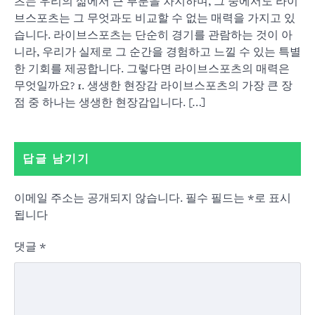
츠는 우리의 삶에서 큰 부분을 차지하며, 그 중에서도 라이
브스포츠는 그 무엇과도 비교할 수 없는 매력을 가지고 있
습니다. 라이브스포츠는 단순히 경기를 관람하는 것이 아
니라, 우리가 실제로 그 순간을 경험하고 느낄 수 있는 특별
한 기회를 제공합니다. 그렇다면 라이브스포츠의 매력은
무엇일까요? 1. 생생한 현장감 라이브스포츠의 가장 큰 장
점 중 하나는 생생한 현장감입니다. […]
답글 남기기
이메일 주소는 공개되지 않습니다.
필수 필드는
*
로 표시
됩니다
댓글
*