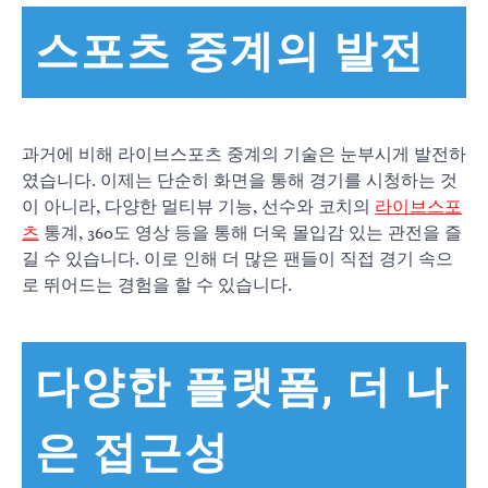
스포츠 중계의 발전
과거에 비해 라이브스포츠 중계의 기술은 눈부시게 발전하
였습니다. 이제는 단순히 화면을 통해 경기를 시청하는 것
이 아니라, 다양한 멀티뷰 기능, 선수와 코치의
라이브스포
츠
통계, 360도 영상 등을 통해 더욱 몰입감 있는 관전을 즐
길 수 있습니다. 이로 인해 더 많은 팬들이 직접 경기 속으
로 뛰어드는 경험을 할 수 있습니다.
다양한 플랫폼, 더 나
은 접근성