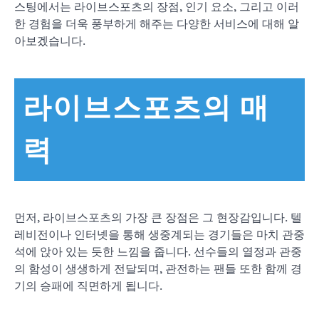
스팅에서는 라이브스포츠의 장점, 인기 요소, 그리고 이러
한 경험을 더욱 풍부하게 해주는 다양한 서비스에 대해 알
아보겠습니다.
라이브스포츠의 매
력
먼저, 라이브스포츠의 가장 큰 장점은 그 현장감입니다. 텔
레비전이나 인터넷을 통해 생중계되는 경기들은 마치 관중
석에 앉아 있는 듯한 느낌을 줍니다. 선수들의 열정과 관중
의 함성이 생생하게 전달되며, 관전하는 팬들 또한 함께 경
기의 승패에 직면하게 됩니다.