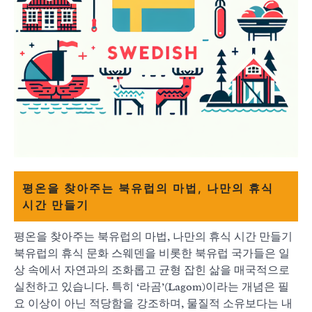
평온을 찾아주는 북유럽의 마법, 나만의 휴식
시간 만들기
평온을 찾아주는 북유럽의 마법, 나만의 휴식 시간 만들기
북유럽의 휴식 문화 스웨덴을 비롯한 북유럽 국가들은 일
상 속에서 자연과의 조화롭고 균형 잡힌 삶을 매국적으로
실천하고 있습니다. 특히 ‘라곰’(Lagom)이라는 개념은 필
요 이상이 아닌 적당함을 강조하며, 물질적 소유보다는 내