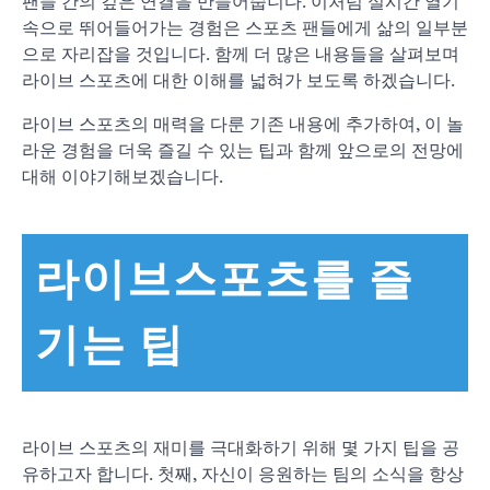
팬들 간의 깊은 연결을 만들어줍니다. 이처럼 실시간 열기
속으로 뛰어들어가는 경험은 스포츠 팬들에게 삶의 일부분
으로 자리잡을 것입니다. 함께 더 많은 내용들을 살펴보며
라이브 스포츠에 대한 이해를 넓혀가 보도록 하겠습니다.
라이브 스포츠의 매력을 다룬 기존 내용에 추가하여, 이 놀
라운 경험을 더욱 즐길 수 있는 팁과 함께 앞으로의 전망에
대해 이야기해보겠습니다.
라이브스포츠를 즐
기는 팁
라이브 스포츠의 재미를 극대화하기 위해 몇 가지 팁을 공
유하고자 합니다. 첫째, 자신이 응원하는 팀의 소식을 항상