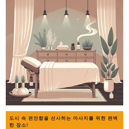
도시 속 편안함을 선사하는 마사지를 위한 완벽
한 장소!