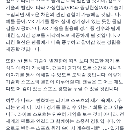
앞으로 라이브 스포츠 중계는 더욱 발전할 것이며, 앞으로
기술의 발전에 따라 가상현실(VR)과 증강현실(AR) 기술이
도입되면 새로운 차원의 관전 경험이 가능해질 것입니다.
예를 들어, VR 기기를 통해 실제 경기장에 있는 듯한 몰입
감을 제공하거나, AR 기술을 활용해 경기 중 선수와 팀에
대한 실시간 정보를 시각적으로 제공하게 될 것입니다. 이
러한 혁신은 팬들에게 더욱 풍부하고 참여감 있는 경험을
제공할 것입니다.
또한, AI 분석 기술이 발전함에 따라 보다 정교한 경기 분
석과 예측이 가능해져, 팬들이 경기의 모든 순간을 하나의
이야기를 통해 이해할 수 있도록 도와줄 것입니다. 이렇게
기술과 스포츠의 결합이 이루어질 때, 팬들은 그 어느 때보
다도 더 깊이 있는 스포츠 경험을 누릴 수 있을 것입니다.
하루가 다르게 변화하는 라이브 스포츠의 세계 속에서, 우
리는 언제 어디서나 경기를 즐길 수 있는 기회를 얻고 있습
니다. 라이브 스포츠는 단순히 게임을 보는 것이 아니라, 전
세계의 팬들과 연결되고 함께하는 소중한 경험입니다. 앞
으로도 변하는 스포츠 환경 속에서 계속해서新しい 열기를