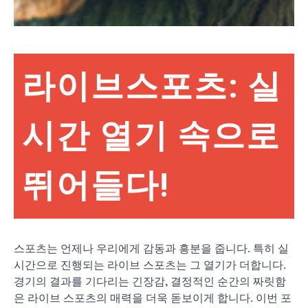
라이브스포츠: 실
시간 열기 속으로
뛰어들다!
스포츠는 언제나 우리에게 감동과 흥분을 줍니다. 특히 실
시간으로 진행되는 라이브 스포츠는 그 열기가 더합니다.
경기의 결과를 기다리는 긴장감, 결정적인 순간의 짜릿함
은 라이브 스포츠의 매력을 더욱 돋보이게 합니다. 이번 포