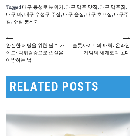
Tagged
대구 동성로 분위기
,
대구 맥주 맛집
,
대구 맥주집
,
대구 바
,
대구 수성구 주점
,
대구 술집
,
대구 호프집
,
대구주
점
,
주점 분위기
⟵
⟶
글
안전한 베팅을 위한 필수 가
슬롯사이트의 매력: 온라인
이드: 먹튀검증으로 손실을
게임의 세계로의 초대
예방하는 법
탐
색
RELATED POSTS