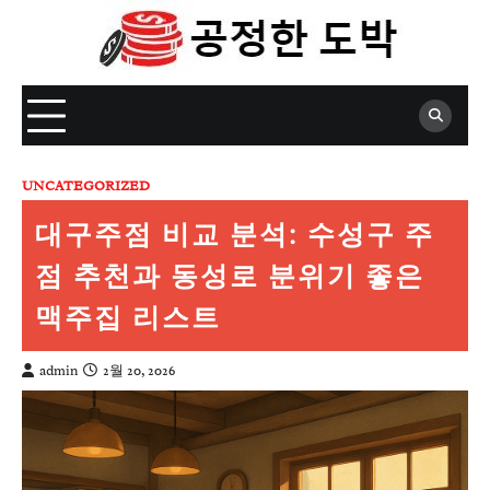
Skip
to
content
UNCATEGORIZED
대구주점 비교 분석: 수성구 주
점 추천과 동성로 분위기 좋은
맥주집 리스트
admin
2월 20, 2026