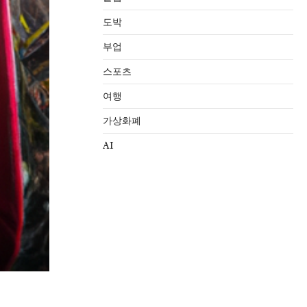
도박
부업
스포츠
여행
가상화폐
AI