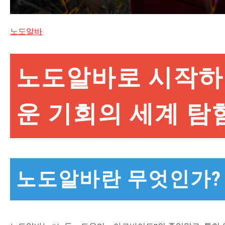
노도알바
노도알바로 시작하
운 기회의 세계 탐
노도알바란 무엇인가?