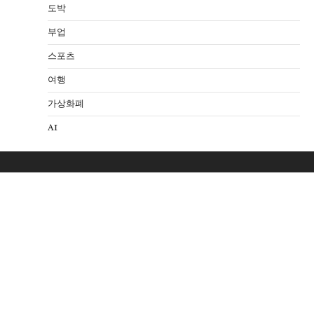
도박
부업
스포츠
여행
가상화폐
AI