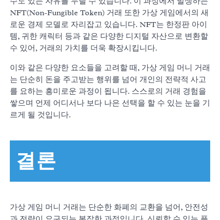
수도 있는 자유를 누릴 수 있습니다. 이 과정에서 발생하는
NFT(Non-Fungible Token) 거래 또한 가상 게임에서의 새
로운 경제 모델로 자리잡고 있습니다. NFT는 한정판 아이
템, 귀한 캐릭터 등과 같은 다양한 디지털 자산으로 변환할
수 있어, 거래의 가치를 더욱 확장시킵니다.
이와 같은 다양한 요소들을 고려할 때, 가상 게임 머니 거래
는 단순히 돈을 주고받는 행위를 넘어 개인의 전략적 사고
를 요하는 흥미로운 과정이 됩니다. 스스로의 거래 경험을
쌓으며 언제 어디서나 보다 나은 선택을 할 수 있는 눈을 기
르게 될 것입니다.
결론
가상 게임 머니 거래는 단순한 화폐의 교환을 넘어, 안전성
과 전략이 요구되는 복잡한 과정입니다. 신뢰할 수 있는 플