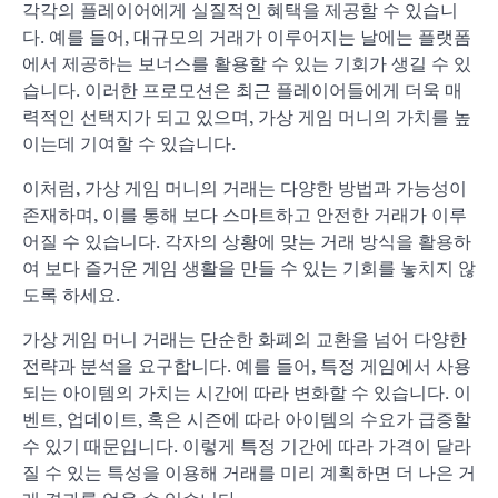
각각의 플레이어에게 실질적인 혜택을 제공할 수 있습니
다. 예를 들어, 대규모의 거래가 이루어지는 날에는 플랫폼
에서 제공하는 보너스를 활용할 수 있는 기회가 생길 수 있
습니다. 이러한 프로모션은 최근 플레이어들에게 더욱 매
력적인 선택지가 되고 있으며, 가상 게임 머니의 가치를 높
이는데 기여할 수 있습니다.
이처럼, 가상 게임 머니의 거래는 다양한 방법과 가능성이
존재하며, 이를 통해 보다 스마트하고 안전한 거래가 이루
어질 수 있습니다. 각자의 상황에 맞는 거래 방식을 활용하
여 보다 즐거운 게임 생활을 만들 수 있는 기회를 놓치지 않
도록 하세요.
가상 게임 머니 거래는 단순한 화폐의 교환을 넘어 다양한
전략과 분석을 요구합니다. 예를 들어, 특정 게임에서 사용
되는 아이템의 가치는 시간에 따라 변화할 수 있습니다. 이
벤트, 업데이트, 혹은 시즌에 따라 아이템의 수요가 급증할
수 있기 때문입니다. 이렇게 특정 기간에 따라 가격이 달라
질 수 있는 특성을 이용해 거래를 미리 계획하면 더 나은 거