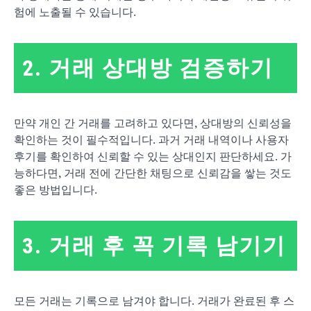
험에 노출될 수 있습니다.
2. 거래 상대방 검증하기
만약 개인 간 거래를 고려하고 있다면, 상대방의 신뢰성을
확인하는 것이 필수적입니다. 과거 거래 내역이나 사용자
후기를 확인하여 신뢰할 수 있는 상대인지 판단하세요. 가
능하다면, 거래 전에 간단한 채팅으로 신뢰감을 쌓는 것도
좋은 방법입니다.
3. 거래 후 꼭 기록 남기기
모든 거래는 기록으로 남겨야 합니다. 거래가 완료된 후 스