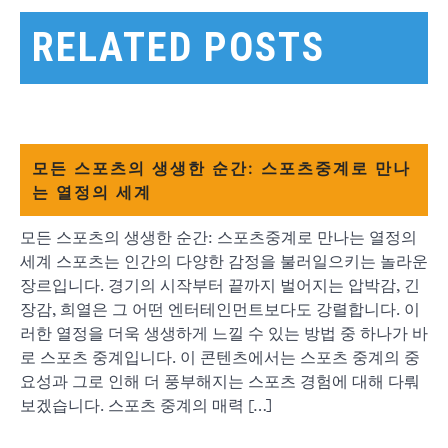
색
RELATED POSTS
모든 스포츠의 생생한 순간: 스포츠중계로 만나
는 열정의 세계
모든 스포츠의 생생한 순간: 스포츠중계로 만나는 열정의
세계 스포츠는 인간의 다양한 감정을 불러일으키는 놀라운
장르입니다. 경기의 시작부터 끝까지 벌어지는 압박감, 긴
장감, 희열은 그 어떤 엔터테인먼트보다도 강렬합니다. 이
러한 열정을 더욱 생생하게 느낄 수 있는 방법 중 하나가 바
로 스포츠 중계입니다. 이 콘텐츠에서는 스포츠 중계의 중
요성과 그로 인해 더 풍부해지는 스포츠 경험에 대해 다뤄
보겠습니다. 스포츠 중계의 매력 […]