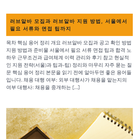
러브알바 모집과 러브알바 지원 방법, 서울에서
필요 서류와 면접 팁까지
목차 핵심 용어 정리 개요 러브알바 모집과 공고 확인 방법
지원 방법과 준비물 서울에서 필요 서류 면접 팁과 합격 노
하우 근무조건과 급여체계 이력 관리와 후기 참고 현실적
인 지원 전략(서울)과 팁과-팁) 정리와 마무리 자주 묻는 질
문 핵심 용어 정리 본문을 읽기 전에 알아두면 좋은 용어들
입니다. 채용 대행 여부: 외부 대행사가 채용을 맡는지의
여부 대행사: 채용을 중개하는 […]