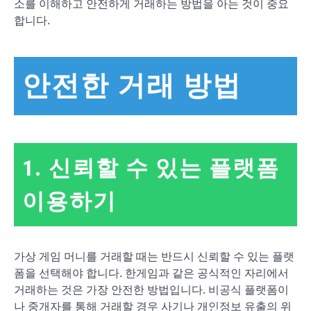
소를 이해하고 안전하게 거래하는 방법을 아는 것이 중요
합니다.
안전한 거래 방법
1. 신뢰할 수 있는 플랫폼
이용하기
가상 게임 머니를 거래할 때는 반드시 신뢰할 수 있는 플랫
폼을 선택해야 합니다. 한게임과 같은 공식적인 자리에서
거래하는 것은 가장 안전한 방법입니다. 비공식 플랫폼이
나 중개자를 통해 거래할 경우 사기나 개인정보 유출의 위