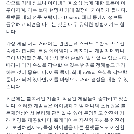
간으로 거래 정보나 아이템의 희소성 등에 대한 토론이 이
루어지며, 이는 보다 현명한 거래 결정에 기여하게 됩니다.
플랫폼 내의 전문 포럼이나 Discord 채널 등에서 정보를
공유하고 의견을 나누는 것은 매우 유익한 방법이기도 합
니다.
가상 게임 머니 거래에는 관련된 리스크도 수반되므로 신
중해야 합니다. 특정 아이템이 사라지거나 게임의 메커니
즘이 변경될 경우, 예상치 못한 손실이 발생할 수 있습니다.
따라서 미리 손실을 감수할 수 있는 범위를 정해놓고 거래
하는 것이 좋습니다. 예를 들어, 최대 10%의 손실을 감수할
준비가 되어 있다면, 이를 바탕으로 거래 결정을 내릴 수 있
습니다.
최근에는 블록체인 기술이 적용된 게임들이 증가하고 있습
니다. 이러한 게임들은 아이템과 게임 머니의 소유권을 블
록체인상에서 분리해 관리할 수 있어 투명하고 안전한 거
래 환경을 제공합니다. 플레이어는 자신의 자산을 안전하
게 보관하면서도, 특정 아이템을 다른 플랫폼으로 이전할