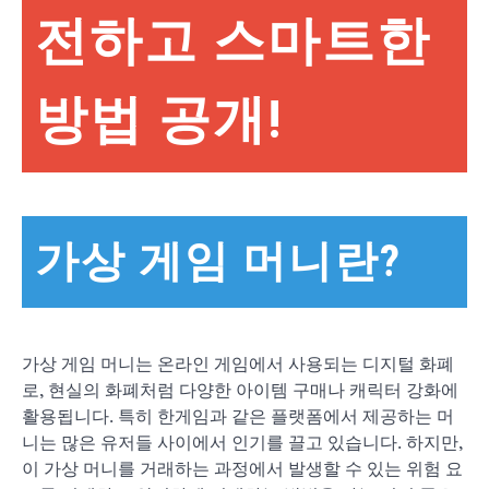
전하고 스마트한
방법 공개!
가상 게임 머니란?
가상 게임 머니는 온라인 게임에서 사용되는 디지털 화폐
로, 현실의 화폐처럼 다양한 아이템 구매나 캐릭터 강화에
활용됩니다. 특히 한게임과 같은 플랫폼에서 제공하는 머
니는 많은 유저들 사이에서 인기를 끌고 있습니다. 하지만,
이 가상 머니를 거래하는 과정에서 발생할 수 있는 위험 요