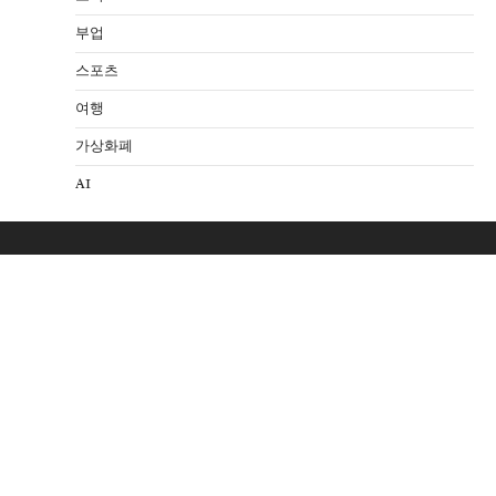
부업
스포츠
여행
가상화폐
AI