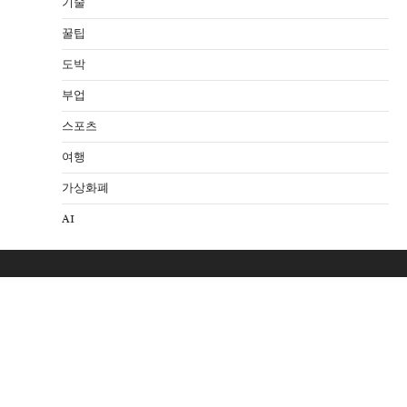
기술
꿀팁
도박
부업
스포츠
여행
가상화폐
AI