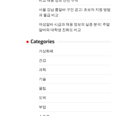
비교·채용 정보·안전 수칙
서울 강남 룸알바 구인 공고: 초보자 지원 방법
과 월급 비교
여성알바 시급과 채용 정보의 실증 분석: 주말
알바와 대학생 친화도 비교
Categories
가상화폐
건강
과학
기술
꿀팁
도박
부업