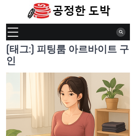
Skip
to
content
[태그:]
피팅룸 아르바이트 구
인