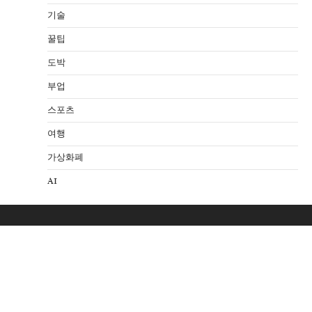
기술
꿀팁
도박
부업
스포츠
여행
가상화폐
AI