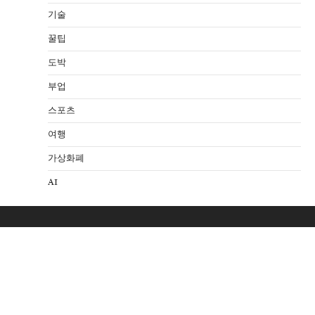
기술
꿀팁
도박
부업
스포츠
여행
가상화폐
AI