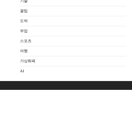
기술
꿀팁
도박
부업
스포츠
여행
가상화폐
AI