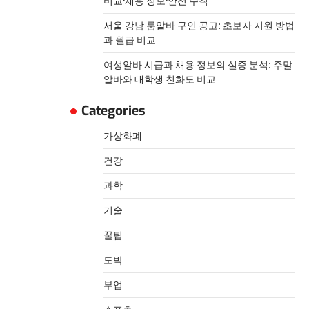
비교·채용 정보·안전 수칙
서울 강남 룸알바 구인 공고: 초보자 지원 방법
과 월급 비교
여성알바 시급과 채용 정보의 실증 분석: 주말
알바와 대학생 친화도 비교
Categories
가상화폐
건강
과학
기술
꿀팁
도박
부업