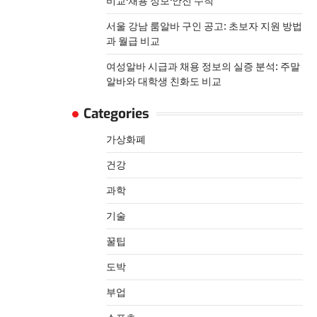
비교·채용 정보·안전 수칙
서울 강남 룸알바 구인 공고: 초보자 지원 방법
과 월급 비교
여성알바 시급과 채용 정보의 실증 분석: 주말
알바와 대학생 친화도 비교
Categories
가상화폐
건강
과학
기술
꿀팁
도박
부업