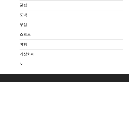
꿀팁
도박
부업
스포츠
여행
가상화폐
AI