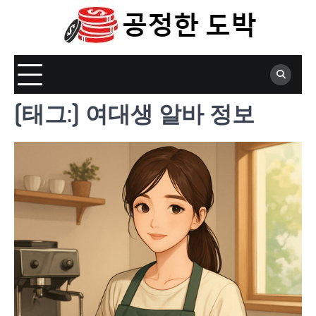
Skip
to
content
[태그:]
여대생 알바 정보