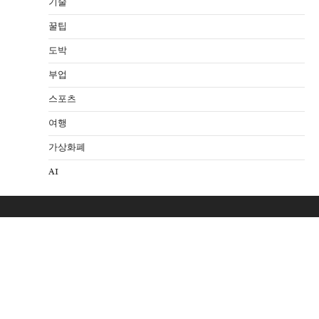
기술
꿀팁
도박
부업
스포츠
여행
가상화폐
AI