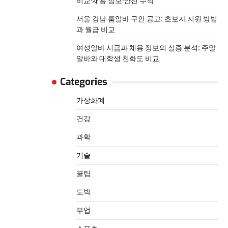
비교·채용 정보·안전 수칙
서울 강남 룸알바 구인 공고: 초보자 지원 방법
과 월급 비교
여성알바 시급과 채용 정보의 실증 분석: 주말
알바와 대학생 친화도 비교
Categories
가상화폐
건강
과학
기술
꿀팁
도박
부업